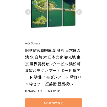
Arts Square
旧芝離宮恩賜庭園 庭園 日本庭園 
池 水 自然 木 日本文化 観光地 東
京 世界貿易センタービル 浜松町 
展望台モダン アートボード 壁ア
ート 壁掛け モダンアート 壁飾り
木枠セット 壁芸術 新築祝い
meiyaAZLOK-1026BRPJIP
Amazonで見る