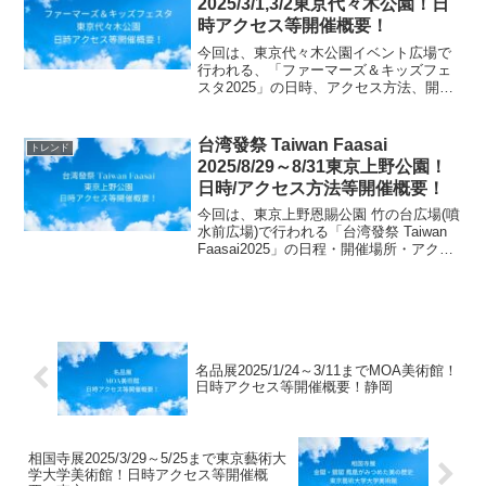
2025/3/1,3/2東京代々木公園！日
時アクセス等開催概要！
今回は、東京代々木公園イベント広場で
行われる、「ファーマーズ＆キッズフェ
スタ2025」の日時、アクセス方法、開催
概要等についてご紹介します！日本のプ
ロ農業者が集結し、都会の子どもたちに
元気な日本農業を伝えるイベント！「子
台湾發祭 Taiwan Faasai
トレンド
どもと農業をつなぐ架...
2025/8/29～8/31東京上野公園！
日時/アクセス方法等開催概要！
今回は、東京上野恩賜公園 竹の台広場(噴
水前広場)で行われる「台湾發祭 Taiwan
Faasai2025」の日程・開催場所・アクセ
ス方法等の開催概要についてご紹介しま
す！台湾の食・文化・交流が体感できる
「台湾發祭 2025」が上野で開催！...
名品展2025/1/24～3/11までMOA美術館！
日時アクセス等開催概要！静岡
相国寺展2025/3/29～5/25まで東京藝術大
学大学美術館！日時アクセス等開催概