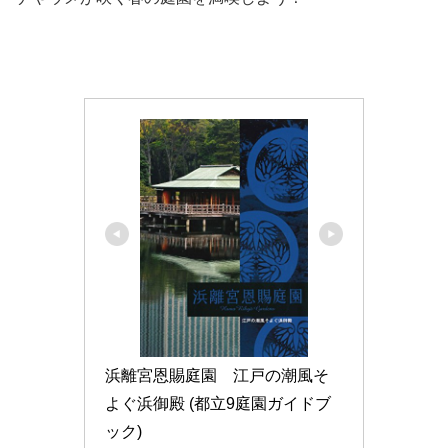
浜離宮恩賜庭園　江戸の潮風そ
よぐ浜御殿 (都立9庭園ガイドブ
ック)