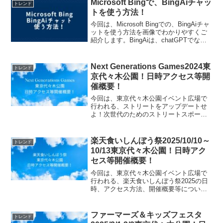
Microsoft Bingで、BingAiチャッ
トレンド
トを使う方法！
今回は、Microsoft Bingでの、BingAiチャ
ットを使う方法を画像でわかりやすくご
紹介します。BingAiは、chatGPTでな
く、GPT-4を搭載しています。しかも、
無料で利用ができます。とても簡単にAI
チャットを使うことがで...
Next Generations Games2024東
トレンド
京代々木公園！日時アクセス等開
催概要！
今回は、東京代々木公園イベント広場で
行われる、ストリートをアップデートせ
よ！次世代のためのストリートスポーツ
コンペティション Next Generations
Games 2024の日時、アクセス方法、開催
概要等についてご紹介します！ストリ...
楽天食いしんぼう祭2025/10/10～
トレンド
10/13東京代々木公園！日時アク
セス等開催概要！
今回は、東京代々木公園イベント広場で
行われる、楽天食いしんぼう祭2025の日
時、アクセス方法、開催概要等について
ご紹介します！楽天の「食いしんぼう祭
2025」が、代々木公園の九州観光・物産
フェア内で開催。人気グルメやスイーツ
ファーマーズ＆キッズフェスタ
トレンド
が集結し、スタン...