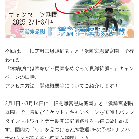
今回は、「旧芝離宮恩賜庭園」と「浜離宮恩賜庭園」で行
われる、
『縁結びには園結び～両園をめぐって良縁祈願～』キャン
ペーンの日時、
アクセス方法、開催概要等についてご紹介します！
2月1日～3月14日に「旧芝離宮恩賜庭園」と「浜離宮恩賜
庭園」で「園結びチケット」キャンペーンを実施！バレン
タイン～ホワイトデー期間に庭園巡りをお得に楽しめま
す。園内の「♡」を見つけると恋愛運UPの予感♪ ナノハ
ナやウメが咲く春の庭園を満喫しよう！