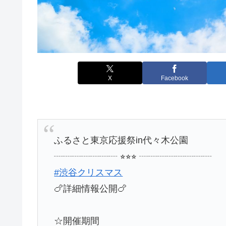
X
Facebook
ふるさと東京応援祭in代々木公園
┈┈┈┈┈┈┈ ⭐︎⭐︎⭐︎ ┈┈┈┈┈┈┈┈
#渋谷クリスマス
🍗詳細情報公開🍗
☆開催期間