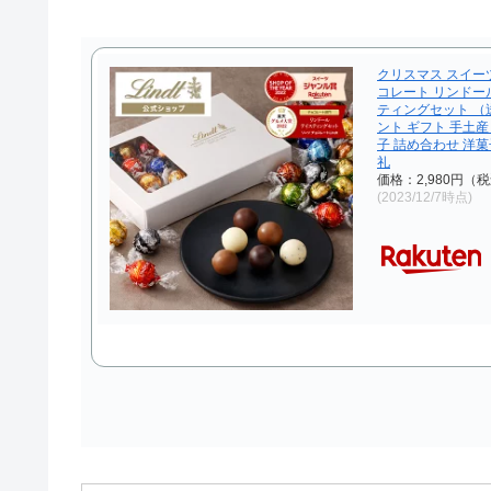
クリスマス スイーツ 
コレート リンドール
ティングセット （
ント ギフト 手土産
子 詰め合わせ 洋菓
礼
価格：2,980円（
(2023/12/7時点)