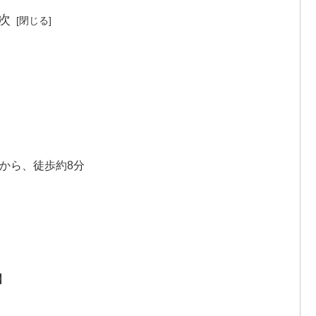
次
から、徒歩約8分
】
】