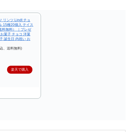
リンツ Lindt チョ
 15種20個入 テイス
送料無料） ｜プレゼ
 お菓子 チョコ 洋菓
子 誕生日 内祝い お
税込、送料無料)
楽天で購入