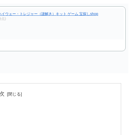
 ハイウェー・トレジャー（謎解き）キット ゲーム 宝探しshop
時点)
次