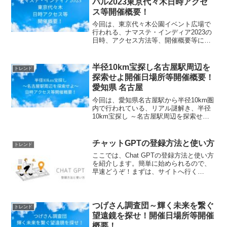
バル2023東京代々木日時アクセ
ス等開催概要！
今回は、東京代々木公園イベント広場で
行われる、ナマステ・インディア2023の
日時、アクセス方法等、開催概要等につ
いてご紹介します！会場では、インドを
丸ごと体験できる知・衣・食・文化・経
済を含む豊かで多様なインド文化を体験
半径10km宝探し名古屋駅周辺を
トレンド
できる楽しい一大イベ...
探索せよ開催日場所等開催概要！
愛知県 名古屋
今回は、愛知県名古屋駅から半径10km圏
内で行われている、リアル謎解き、半径
10km宝探し ～名古屋駅周辺を探索せよ
～！の、開催日時や場所、参加費用情報
等、開催概要についてお知らせします。
(function(b,c,f,g,a,d,e){b...
チャットGPTの登録方法と使い方
トレンド
ここでは、Chat GPTの登録方法と使い方
を紹介します。簡単に始められるので、
早速どうぞ！まずは、サイトへ行く
ChatGPTをクリックTRY CHATGPTをク
リックSign up をクリック登録したいメー
ルアドレスを入力したら、Cont...
つげさん調査団～輝く未来を繋ぐ
トレンド
望遠鏡を探せ！開催日場所等開催
概要！