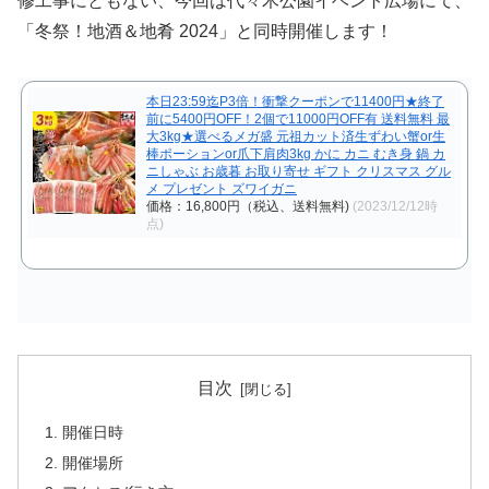
修工事にともない、今回は代々木公園イベント広場にて、
「冬祭！地酒＆地肴 2024」と同時開催します！
本日23:59迄P3倍！衝撃クーポンで11400円★終了
前に5400円OFF！2個で11000円OFF有 送料無料 最
大3kg★選べるメガ盛 元祖カット済生ずわい蟹or生
棒ポーションor爪下肩肉3kg かに カニ むき身 鍋 カ
ニしゃぶ お歳暮 お取り寄せ ギフト クリスマス グル
メ プレゼント ズワイガニ
価格：16,800円（税込、送料無料)
(2023/12/12時
点)
目次
開催日時
開催場所