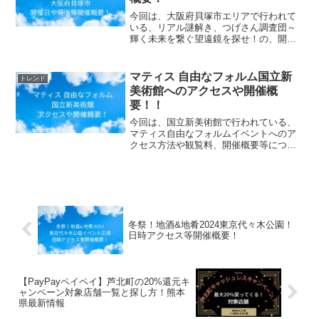
今回は、大阪府貝塚市エリアで行われて
いる、リアル謎解き、つげさん調査団～
輝く未来を繋ぐ望遠鏡を探せ！の、開催
日時や場所、参加費用情報等、開催概要
についてお知らせします。穴あきパズル
アドベンチャー 魔王塔からの脱出開催日
マティス 自由なフォルム国立新
トレンド
時2024年01月12...
美術館へのアクセスや開催概
要！！
今回は、国立新美術館で行われている、
マティス自由なフォルムイベントへのア
クセス方法や観覧料、開催概要等につい
てお知らせします。「マティス 自由な
フォルム」完全ガイドブック開催日時日
程2024年2月14日（水） ～ 2024年5月27
日（月）...
冬祭！地酒&地肴2024東京代々木公園！
日時アクセス等開催概要！
【PayPayペイペイ】芦北町の20%還元キ
ャンペーン対象店舗一覧と探し方！熊本
県最新情報