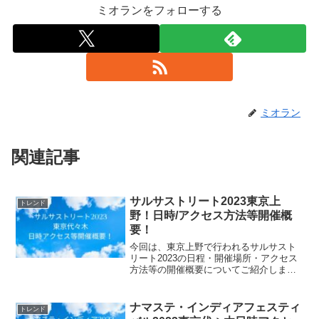
ミオランをフォローする
ミオラン
関連記事
サルサストリート2023東京上
トレンド
野！日時/アクセス方法等開催概
要！
今回は、東京上野で行われるサルサスト
リート2023の日程・開催場所・アクセス
方法等の開催概要についてご紹介しま
す！『サルサ』とは、英語で"ソース"を
意味します。野菜や果実、スパイスを混
ぜ合わせてできる『サルサ』のように、
ナマステ・インディアフェスティ
トレンド
食べ物、飲料、ミュー...