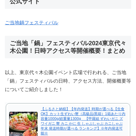
公式サイト
ご当地鍋フェスティバル
ご当地「鍋」フェスティバル2024東京代々
木公園！日時アクセス等開催概要！まとめ
以上、東京代々木公園イベント広場で行われる、ご当地
「鍋」フェスティバルの日時、アクセス方法、開催概要等
についてご紹介しました！
【ふるさと納税】【年内発送】時期が選べる【生食
OK】カット生ずわい蟹（高級品/黒箱）1箱あたり内
容量1000g/総重量1300g 【甲羅組 ずわいガニ ズ
ワイガニ 蟹 カニ かに 生 しゃぶしゃぶ カニしゃぶ
年末 発送時期が選べる ランキング】※年内発送可
能※