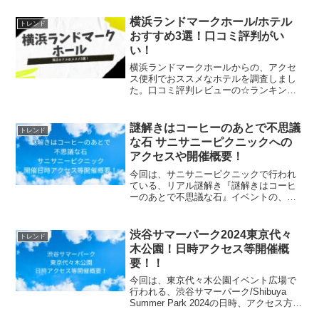
かざる・言わざる・見ざる）開催日程
2024年8月10日（金）～2024年8月12日
横浜ランドマークホール/ホテル
トレンド
（月）10:0...
おすすめ3選！口コミ評判がい
い！
横浜ランドマークホールからの、アクセ
ス便利でおススメなホテルを調査しまし
た。口コミ評判レビューの☆ランキング
順ですので、安心なホテルです。横浜ラ
ンドマークホールから施設内で続いてい
るホテルもありますので、大変便利で
謎解きはコーヒーのあとで不思議
トレンド
す。先に3選をご紹介します...
な石 サニサニーピクニックへの
アクセスや開催概要！
今回は、サニサニーピクニックで行われ
ている、リアル謎解き『謎解きはコーヒ
ーのあとで不思議な石』イベントの、開
催場所やアクセス方法、チケット情報
等、開催概要についてお知らせします。
開催期限の締め切りが迫っていますの
渋谷サマーパーク2024東京代々
トレンド
で、ご注意ください。【タカラ...
木公園！日時アクセス等開催概
要！！
今回は、東京代々木公園イベント広場で
行われる、渋谷サマーパーク/Shibuya
Summer Park 2024の日時、アクセス方
法、開催概要等についてご紹介します！