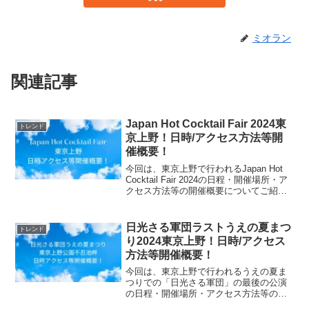
ミオラン
関連記事
Japan Hot Cocktail Fair 2024東
トレンド
京上野！日時/アクセス方法等開
催概要！
今回は、東京上野で行われるJapan Hot
Cocktail Fair 2024の日程・開催場所・ア
クセス方法等の開催概要についてご紹介
します！ホットカクテルは、日本ではま
だメジャーではありませんが、海外では
冬の飲み物としてとてもポピュラ...
日光さる軍団ラストうえの夏まつ
トレンド
り2024東京上野！日時/アクセス
方法等開催概要！
今回は、東京上野で行われるうえの夏ま
つりでの「日光さる軍団」の最後の公演
の日程・開催場所・アクセス方法等の開
催概要についてご紹介します！三猿（聞