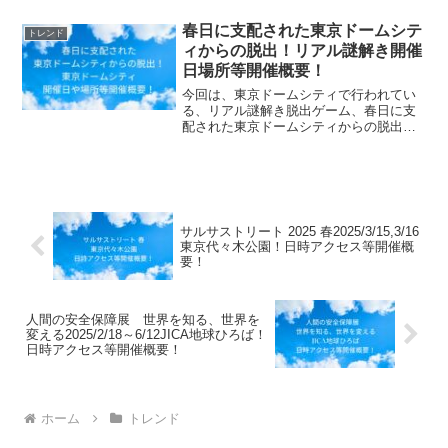
【ふるさと納税】 東京都渋谷区の対象施
設で使える楽天トラベルクーポン 寄付...
春日に支配された東京ドームシテ
トレンド
ィからの脱出！リアル謎解き開催
日場所等開催概要！
今回は、東京ドームシティで行われてい
る、リアル謎解き脱出ゲーム、春日に支
配された東京ドームシティからの脱出！
の、開催日時や場所、参加費用情報等、
開催概要についてお知らせします。リア
ル脱出ゲーム攻略ガイド&過去問題集↑腕
試しをしてみよう！鬼滅...
サルサストリート 2025 春2025/3/15,3/16
東京代々木公園！日時アクセス等開催概
要！
人間の安全保障展 世界を知る、世界を
変える2025/2/18～6/12JICA地球ひろば！
日時アクセス等開催概要！
ホーム
トレンド