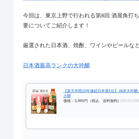
今回は、東京上野で行われる第8回 酒屋角打
要についてご紹介します！
厳選された日本酒、焼酎、ワインやビールな
日本酒最高ランクの大吟醸
【楽天年間10年連続日本酒1位】 純米大吟醸入り
さ開
価格：3,990円（税込、送料無料)
(2024/1/3