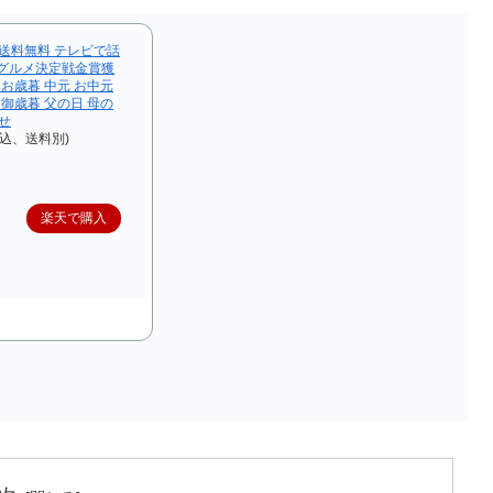
 送料無料 テレビで話
)グルメ決定戦金賞獲
 お歳暮 中元 お中元
 御歳暮 父の日 母の
せ
税込、送料別)
楽天で購入