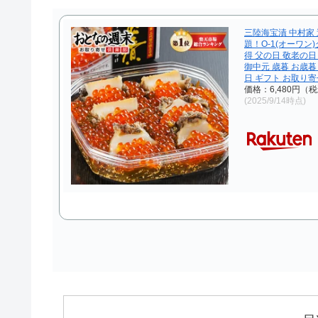
三陸海宝漬 中村家
題！O-1(オーワン
得 父の日 敬老の日
御中元 歳暮 お歳暮
日 ギフト お取り寄
価格：6,480円（
(2025/9/14時点)