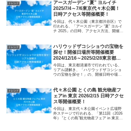
す。リアル脱出ゲーム 潜入捜査官エウレ
アースガーデン “夏” ヨルイチ
トレンド
カの願い 〜耳をすまし...
2025/7/4～7/6東京代々木公園！
日時アクセス等開催概要！
今回は、代々木公園（東京都渋谷区）で
行われる、「アースガーデン “夏” ヨルイ
チ 2025」の日時、アクセス方法、開催概
要等についてご紹介します！アースガー
デン夏は初の3日間開催「ヨルイチ」とし
て進化し、盆踊りや台湾夜市など夏の夜
ハリウッドザコシショウの宝物を
トレンド
を彩るイベ...
探せ！開催日場所等開催概要
2024/12/16～2025/2/28東京都清
瀬市
今回は、東京都清瀬市で行われている、
リアル謎解き、「ハリウッドザコシショ
ウの宝物を探せ！」の、開催日時や場
所、参加費用情報等、開催概要について
お知らせします。完全未経験からはじめ
るリアル謎解きイベントの作り方: 〜結成
代々木公園 とくの島 観光物産フ
トレンド
から１年の初公演で満員...
ェアin 東京 2026/2/15 日時アクセ
ス等開催概要！
今回は、東京代々木公園イベント広場野
外ステージで行われる、「第11回（2026
年） “とくの島”観光物産フェア in 東京」
の日時、アクセス方法、開催概要等につ
いてご紹介します！徳之島の特産品「新