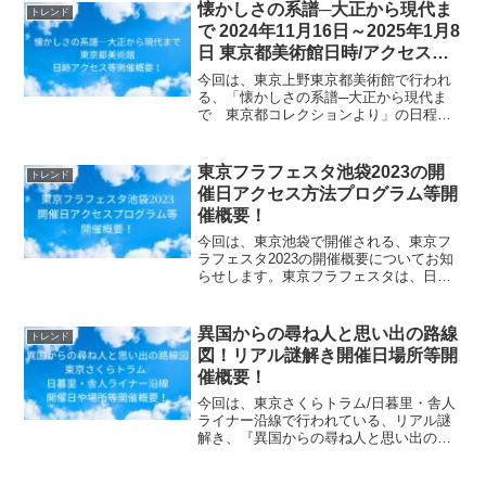
懐かしさの系譜─大正から現代ま
トレンド
で 2024年11月16日～2025年1月8
日 東京都美術館日時/アクセス方
法等開催概要！
今回は、東京上野東京都美術館で行われ
る、「懐かしさの系譜─大正から現代ま
で 東京都コレクションより」の日程・
開催場所・アクセス方法等の開催概要に
ついてご紹介します！「懐かしさ」と
は、何を意味するのでしょうか。本展で
東京フラフェスタ池袋2023の開
トレンド
は、東京都コレクションの絵...
催日アクセス方法プログラム等開
催概要！
今回は、東京池袋で開催される、東京フ
ラフェスタ2023の開催概要についてお知
らせします。東京フラフェスタは、日本
でも最大級のフラダンスイベントです。
東京フラフェスタin池袋20237/21（金)前
夜祭、7/22（土）・7/23（日）本祭。
異国からの尋ね人と思い出の路線
トレンド
今...
図！リアル謎解き開催日場所等開
催概要！
今回は、東京さくらトラム/日暮里・舎人
ライナー沿線で行われている、リアル謎
解き、『異国からの尋ね人と思い出の路
線図』の、開催日時や場所、参加費用情
報等、開催概要についてお知らせしま