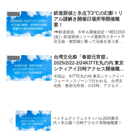
14日間お試無料。
鉄道探偵と氷点下2°Cの幻影！リ
トレンド
アル謎解き開催日場所等開催概
要！
/📢鉄道探偵、今年も開催決定！\明日15日
(金)～鉄道探偵シリーズ最新作スタート🎊
京王線・都営線に乗って沿線を巡り真実
を突き止めろ─ご参加には1日乗車券のご
利用がお得です♪冊子配布場所はHPをチ
ェック！⬇詳細⬇鉄道探偵 #京王 #都営交
台湾文化祭「春節元宵節」
トレンド
通 ...
2025/2/22-2/24KITTE丸の内 東京
シティアイ日時アクセス開催概
要！
今回は、KITTE丸の内 東京シティアイパ
フォーマンスゾーンで行われる、台湾文
化祭「春節元宵節」の日時、アクセス方
法、開催概要等についてご紹介します！
台湾文化祭で「台湾カルチャー」を体験
し、日本と台湾の交流を深めましょう！
台湾美食や観光情...
ベトナムテトフェスティバル2024東京
代々木公園！日時アクセス等開催概要！