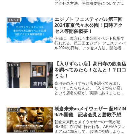
アクセス方法、開催概要等についてご紹
介します！アイリスオーヤマ 電子レンジ
18L開催日時2024年4月13日（土）2024年
4月14日（日）開催場所東京都代々木公...
エジプト フェスティバル第三回
トレンド
2024東京代々木公園！日時アク
セス等開催概要！
今回は、東京代々木公園イベント広場で
行われる、第三回エジプト フェスティバ
ル2024の日時、アクセス方法、開催概要
等についてご紹介します！神秘のミステ
リー! 文明の謎に迫る 古代エジプトの教
科書開催日2024年3月9日（土）10：00～
【入りずらい店】高円寺の飲食店
トレンド
18...
を調べてみたら！なんと！？口コ
ミも！
高円寺の入りずらい店を調べてみまし
た！そしたらなんと、『入りづらい店』
という店名の店が、実際にありましたの
で、基本情報と、口コミ評判をご紹介し
ます！高円寺の『入りずらい店』につい
て基本情報店名入りづらい店 高円寺営業
朝倉未来vsメイウェザー 超RIZIN
トレンド
時間18:00〜LO22...
9/25開催 記者会見と勝敗予想
朝倉未来氏とメイウェザーの一戦が超
RIZINにて9/25に行われる。ABEMAプレ
ミアムに加入して、お得に視聴しよう。