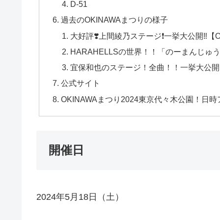
D-51
過去のOKINAWAまつりの様子
大好評❣️上間綾乃ステージ❗️一挙大公開‼️【OK
HARAHELLSの世界！！「のーまんじゅう
宜保和也のステージ！全曲！！一挙大公開！！【
公式サイト
OKINAWAまつり2024東京代々木公園！
開催日
2024年5月18日（土）