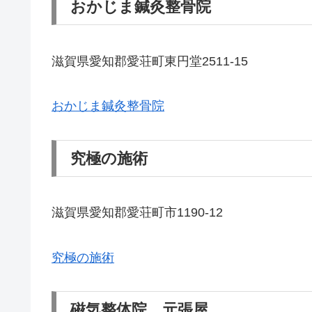
おかじま鍼灸整骨院
滋賀県愛知郡愛荘町東円堂2511-15
おかじま鍼灸整骨院
究極の施術
滋賀県愛知郡愛荘町市1190-12
究極の施術
磁気整体院 元張屋