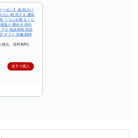
Fクーポン】 枕 枕カバ
らない枕 洗える 通気
枕 うつぶせ寝 まくら
 寝返り 横向き 仰向
止 ゲル 低反発枕 高反
日 ギフト 至極 調律
～（税込、送料無料)
楽天で購入