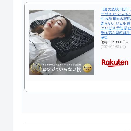
【最大3500円OF
ー 付き ヒツジのい
性 抜群 横向き寝用
柔らかい ジェル 首
け いびき 予防 防
発枕 高さ調節 誕生
極柔
価格：15,800円
(2024/11/8時点)