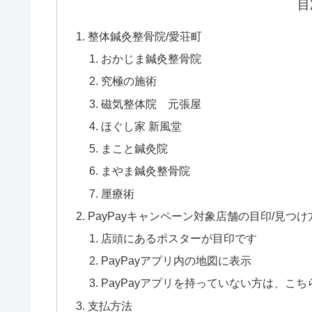
目
整体鍼灸整骨院/愛荘町
おかじま鍼灸整骨院
究極の施術
磁気整体院 元張屋
ほぐし家 新風堂
まこと鍼灸院
まやま鍼灸整骨院
厘療術
PayPayキャンペーン対象店舗の目印/見つけ
店頭にあるポスターが目印です
PayPayアプリ内の地図に表示
PayPayアプリを持っていない方は、こ
支払方法