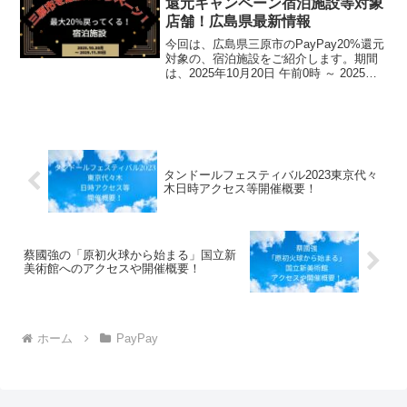
還元キャンペーン宿泊施設等対象
店舗！広島県最新情報
今回は、広島県三原市のPayPay20%還元
対象の、宿泊施設をご紹介します。期間
は、2025年10月20日 午前0時 ～ 2025年
11月30日 午後11時59分まで。楽天トラベ
ル【じゃらん】国内24000軒の宿をネット
で予約OK！最大10...
タンドールフェスティバル2023東京代々
木日時アクセス等開催概要！
蔡國強の「原初火球から始まる」国立新
美術館へのアクセスや開催概要！
ホーム
PayPay