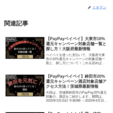
ミオラン
関連記事
【PayPayペイペイ】大東市10%
PayPay
還元キャンペーン対象店舗一覧と
探し方！大阪府最新情報
ペイペイを使った支払いで、大阪府大東
市の10%還元キャンペーンの対象店舗一
覧と、探し方について！これを読めば、
2025年7月1日から開催の、「大東市地域
応援キャンペーン！」の、対象店舗と探
し方がわかります。パン 20個 40個 おま
【PayPayペイペイ】鉾田市20%
PayPay
かせパン...
還元キャンペーン酒店対象店舗ア
クセス方法！茨城県最新情報
今回は、茨城県鉾田市のPayPay20%還元
対象の、酒店をご紹介します。期間は、
2025年3月15日 午前0時 ～2025年4月15日
午後11時59分 2025年4月11日 午後11時59
分終了日が2025.4.15から短縮になりまし
た。...