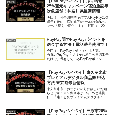
【PayPayペイペイ】茅ヶ崎市
PayPay
25%還元キャンペーン宿泊施設等
対象店舗！神奈川県最新情報
今回は、神奈川県茅ヶ崎市のPayPay25%
還元対象の、宿泊施設/ホテル/旅館/レジ
ャー/浴場をご紹介します。期間は、2023
年12月1日 午前0時 ～ 2023年12月15日 午
後11時59分まで。楽天トラベル【じゃら
ん】国内24000軒...
PayPay間でPayPayポイントを
PayPay
送金する方法！電話番号使用で！
今回は、PayPayを使っている人宛に、ご
自身のPayPayアプリから相手の電話番号
だけで、保有しているPayPayポイントを
送金する方法をお伝えします。簡単です
ので、ぜひご覧下さいね。PayPay間で
PayPayポイントを送金する方法！で...
【PayPayペイペイ】東久留米市
PayPay
プレミアムデジタル商品券 申込
方法 東京都最新情報
東久留米市にお住まいの方に嬉しいお知
らせです！東久留米市がPayPayと連携
し、「東くるめプレミアムデジタルチケ
ット」キャンペーンを実施します。なん
と、3,000円で4,000円分の商品券が買え
る、とってもお得な企画ですよ！東くる
【PayPayペイペイ】三原市20%
PayPay
めプレミア...