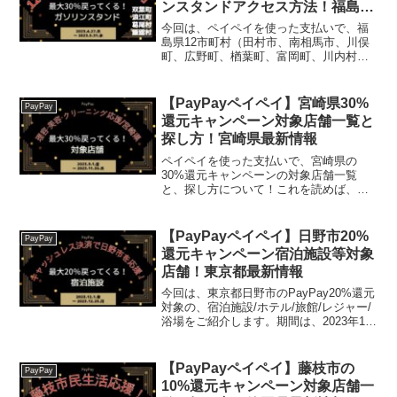
ンスタンドアクセス方法！福島県
双葉町/浪江町/葛尾村/飯舘村最新
今回は、ペイペイを使った支払いで、福
情報
島県12市町村（田村市、南相馬市、川俣
町、広野町、楢葉町、富岡町、川内村、
大熊町、双葉町、浪江町、葛尾村、飯舘
村）での30%還元キャンペーン対象のガ
ソリンスタンドのうち、以下の4地域につ
【PayPayペイペイ】宮崎県30%
PayPay
いてフォーカスして...
還元キャンペーン対象店舗一覧と
探し方！宮崎県最新情報
ペイペイを使った支払いで、宮崎県の
30%還元キャンペーンの対象店舗一覧
と、探し方について！これを読めば、
2023年9月1日から開催の、「理容・美
容・クリーニング応援キャンペーン！
キャッシュレス決済で最大30％戻ってく
【PayPayペイペイ】日野市20%
PayPay
る！」の、対象店舗と探...
還元キャンペーン宿泊施設等対象
店舗！東京都最新情報
今回は、東京都日野市のPayPay20%還元
対象の、宿泊施設/ホテル/旅館/レジャー/
浴場をご紹介します。期間は、2023年11
月1日 午前0時 ～ 2023年12月25日 午後11
時59分まで。楽天トラベル【じゃらん】
国内24000軒の宿...
【PayPayペイペイ】藤枝市の
PayPay
10%還元キャンペーン対象店舗一