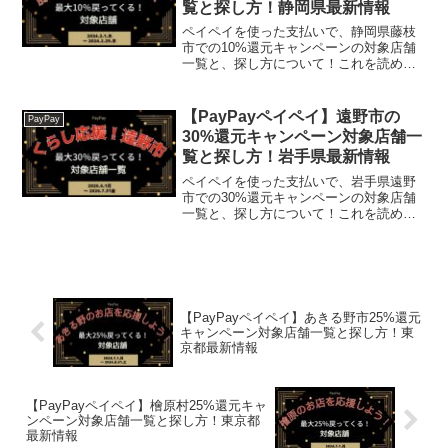
覧と探し方！静岡県最新情報
ペイペイを使った支払いで、静岡県藤枝
市での10%還元キャンペーンの対象店舗
一覧と、探し方について！これを読め
ば、2024年2月1日から開催の、「藤枝市
民生活応援！最大10％戻ってくるキャン
ペーン！」の、対象店舗と探し方がわか
【PayPayペイペイ】遠野市の
PayPay
ります。【ふるさ...
30%還元キャンペーン対象店舗一
覧と探し方！岩手県最新情報
ペイペイを使った支払いで、岩手県遠野
市での30%還元キャンペーンの対象店舗
一覧と、探し方について！これを読め
ば、2026年6月1日から開催の、「くらし
応援！遠野市PayPayポイントキャンペー
ン！」の、対象店舗と探し方がわかりま
す。ギフト仕...
【PayPayペイペイ】あきる野市25%還元
キャンペーン対象店舗一覧と探し方！東
京都最新情報
【PayPayペイペイ】檜原村25%還元キャ
ンペーン対象店舗一覧と探し方！東京都
最新情報