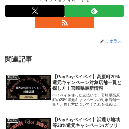
ミオラン
関連記事
【PayPayペイペイ】高原町20%
PayPay
還元キャンペーン対象店舗一覧と
探し方！宮崎県最新情報
ペイペイを使った支払いで、宮崎県高原
町の20%還元キャンペーンの対象店舗一
覧と、探し方について！これを読めば、
2023年8月1日から開催の、「第5弾 最大
20％付与でおっぜご得しよう！高原町キ
ャッシュレスキャンペーン」の、対象店
【PayPayペイペイ】浜通り地域
PayPay
舗と探し方が...
等30%還元キャンペーン/ガソリ