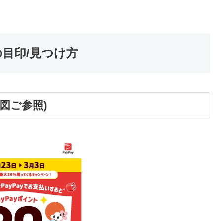
の目印/見つけ方
図ご参照)