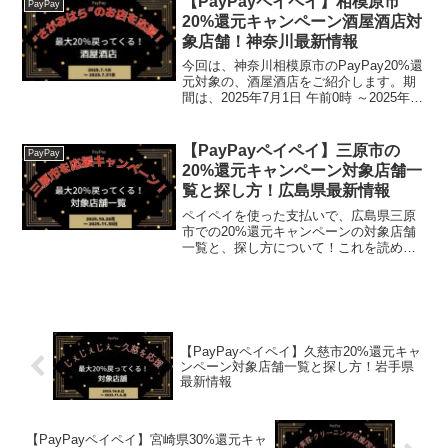
【PayPayペイペイ】相模原市
PayPay
ます。(func...
20%還元キャンペーン酒屋酒店対
象店舗！神奈川最新情報
今回は、神奈川相模原市のPayPay20%還
元対象の、酒屋酒店をご紹介します。期
間は、2025年7月1日 午前0時 ～2025年7
月31日 午後11時59分 2025年7月18日 午
後11時59分※終了日が2025/7/31から短縮
になりま...
【PayPayペイペイ】三原市の
PayPay
20%還元キャンペーン対象店舗一
覧と探し方！広島県最新情報
ペイペイを使った支払いで、広島県三原
市での20%還元キャンペーンの対象店舗
一覧と、探し方について！これを読め
ば、2025年10月1日から開催の、「三原
市を応援キャンペーン！キャッシュレス
で最大20％戻ってくる！」の、対象店舗
と探し方がわかり...
【PayPayペイペイ】久慈市20%還元キャ
ンペーン対象店舗一覧と探し方！岩手県
最新情報
【PayPayペイペイ】宮崎県30%還元キャ