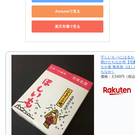
Amazonで見る
楽天市場で見る
干しいも べにはるか 
県ひたちなか市【宅
なか産 無添加（ほし
ちなか）
価格：3,540円（税