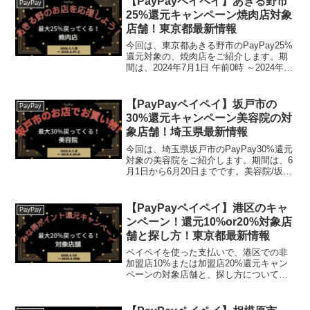
【PayPayペイペイ】あきる野市
PayPay
る！」の、対象...
25%還元キャンペーン焼肉店対象
店舗！東京都最新情報
今回は、東京都あきる野市のPayPay25%
還元対象の、焼肉店をご紹介します。期
間は、2024年7月1日 午前0時 ～2024年8
月31日 午後11時59分 2024年7月26日 午
後11時59分※終了日が2024.8.31から短縮
になりま...
【PayPayペイペイ】坂戸市の
PayPay
30%還元キャンペーン美容院の対
象店舗！埼玉県最新情報
今回は、埼玉県坂戸市のPayPay30%還元
対象の美容院をご紹介します。期間は、6
月1日から6月20日までです。美容院/坂戸
市坂戸市での美容院30%還元対象店舗
は、以下のとおりです。ヘアサロン検索
サイト / ホットペッパー ビューティ
【PayPayペイペイ】港区のキャ
PayPay
ー ←...
ンペーン！還元10%or20%対象店
舗と探し方！東京都最新情報
ペイペイを使った支払いで、港区での非
加盟店10%または加盟店20%還元キャン
ペーンの対象店舗と、探し方について！
これを読めば、2025年4月1日から開催
の、「みな得ポイント還元キャンペー
ン!」の、対象店舗とその探し方がわかり