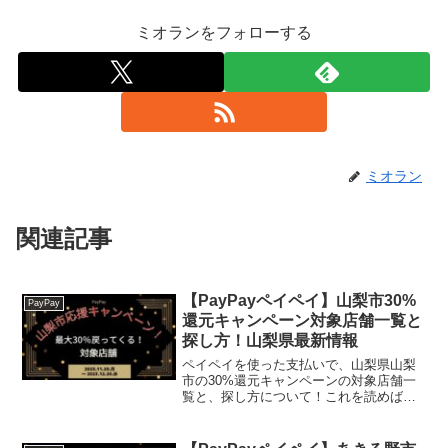
ミオランをフォローする
ミオラン
関連記事
【PayPayペイペイ】山梨市30%
PayPay
還元キャンペーン対象店舗一覧と
探し方！山梨県最新情報
ペイペイを使った支払いで、山梨県山梨
市の30%還元キャンペーンの対象店舗一
覧と、探し方について！これを読めば、
2023年11月20日から開催の、「世界農業
遺産認定記念 山梨市応援キャンペー
ン！キャッシュレスで最大30%戻ってく