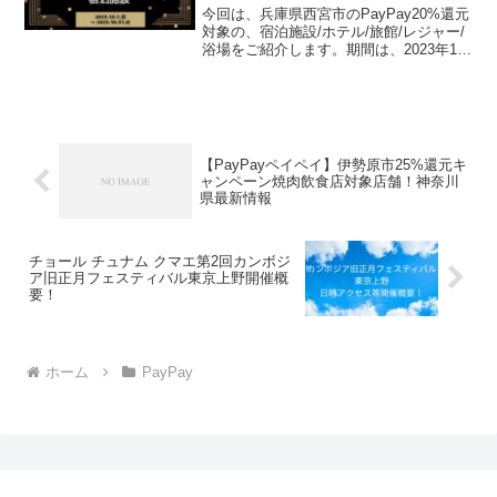
今回は、兵庫県西宮市のPayPay20%還元
対象の、宿泊施設/ホテル/旅館/レジャー/
浴場をご紹介します。期間は、2023年10
月1日 午前0時 ～ 2023年10月31日 午後11
時59分までです。楽天トラベル【じゃら
ん】国内24000軒...
【PayPayペイペイ】伊勢原市25%還元キ
ャンペーン焼肉飲食店対象店舗！神奈川
県最新情報
チョール チュナム クマエ第2回カンボジ
ア旧正月フェスティバル東京上野開催概
要！
ホーム
PayPay