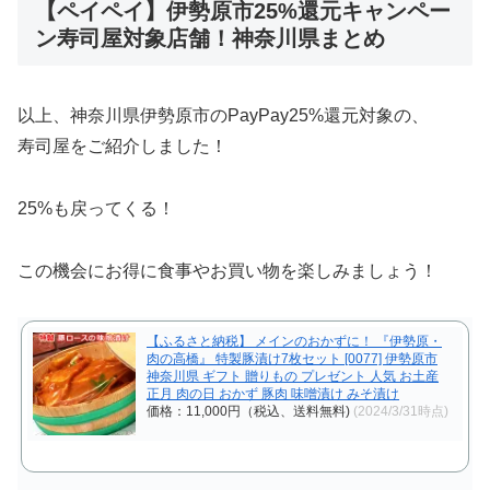
【ペイペイ】伊勢原市25%還元キャンペー
ン寿司屋対象店舗！神奈川県まとめ
以上、神奈川県伊勢原市のPayPay25%還元対象の、
寿司屋をご紹介しました！
25%も戻ってくる！
この機会にお得に食事やお買い物を楽しみましょう！
【ふるさと納税】 メインのおかずに！ 『伊勢原・
肉の高橋』 特製豚漬け7枚セット [0077] 伊勢原市
神奈川県 ギフト 贈りもの プレゼント 人気 お土産
正月 肉の日 おかず 豚肉 味噌漬け みそ漬け
価格：11,000円（税込、送料無料)
(2024/3/31時点)