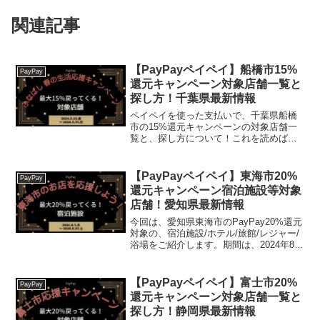
関連記事
【PayPayペイペイ】船橋市15%
PayPay
還元キャンペーン対象店舗一覧と
探し方！千葉県最新情報
ペイペイを使った支払いで、千葉県船橋
市の15%還元キャンペーンの対象店舗一
覧と、探し方について！これを読めば、
2024年3月22日から開催の、「第2弾ふな
ばしキャッシュレス！最大15％戻ってく
る！春の生活応援キャンペーン!」の、対
【PayPayペイペイ】東海市20%
PayPay
象店舗と探...
還元キャンペーン宿泊施設等対象
店舗！愛知県最新情報
今回は、愛知県東海市のPayPay20%還元
対象の、宿泊施設/ホテル/旅館/レジャー/
浴場をご紹介します。期間は、2024年8月
1日 午前0時 ～ 2024年8月31日 午後11時
59分まで。楽天トラベル【じゃらん】国
内24000軒の宿をネ...
【PayPayペイペイ】富士市20%
PayPay
還元キャンペーン対象店舗一覧と
探し方！静岡県最新情報