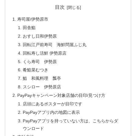
目次
寿司屋/伊勢原市
田舎鮨
おすし日和伊勢原
回転江戸前寿司 海鮮問屋ふじ丸
回転寿し活鮮 伊勢原店
くら寿司 伊勢原
肴鮨菜むつき
鮨 和風料理 瓢亭
スシロー 伊勢原店
PayPayキャンペーン対象店舗の目印/見つけ方
店頭にあるポスターが目印です
PayPayアプリ内の地図に表示
PayPayアプリを持っていない方は、こちらからダ
ウンロード