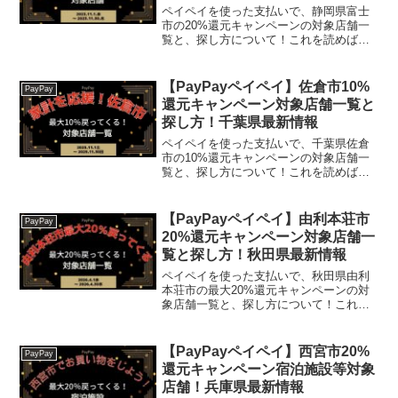
ペイペイを使った支払いで、静岡県富士
市の20%還元キャンペーンの対象店舗一
覧と、探し方について！これを読めば、
2023年11月1日から開催の、「キャッシ
ュレスでまちを元気に！富士市応援キャ
ンペーン（第2弾）」の、対象店舗と探し
【PayPayペイペイ】佐倉市10%
PayPay
方がわかります...
還元キャンペーン対象店舗一覧と
探し方！千葉県最新情報
ペイペイを使った支払いで、千葉県佐倉
市の10%還元キャンペーンの対象店舗一
覧と、探し方について！これを読めば、
2025年11月1日から開催の、「家計を応
援！佐倉市キャッシュレスで最大10％戻
ってくるキャンペーン！」の、対象店舗
【PayPayペイペイ】由利本荘市
PayPay
と探し方がわか...
20%還元キャンペーン対象店舗一
覧と探し方！秋田県最新情報
ペイペイを使った支払いで、秋田県由利
本荘市の最大20%還元キャンペーンの対
象店舗一覧と、探し方について！これを
読めば、2026年4月1日から開催の、
「【第2弾】由利本荘市 中小企業で最大
20％、大手企業で最大5％が戻ってくるキ
【PayPayペイペイ】西宮市20%
PayPay
ャンペーン！」...
還元キャンペーン宿泊施設等対象
店舗！兵庫県最新情報