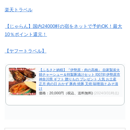
楽天トラベル
【じゃらん】国内24000軒の宿をネットで予約OK！最大
10％ポイント還元！
【ヤフートラベル】
【ふるさと納税】『伊勢原・肉の高橋』 自家製炭火
焼チャーシュー＆特製豚漬けセット [0078] 伊勢原市
神奈川県 ギフト 贈りもの プレゼント 人気 お土産
正月 肉の日 おかず 豚肉 焼豚 叉焼 味噌漬け みそ漬
け
価格：20,000円（税込、送料無料)
(2024/3/31時点)