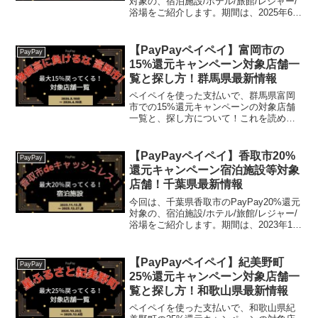
対象の、宿泊施設/ホテル/旅館/レジャー/
浴場をご紹介します。期間は、2025年6月
1日 午前0時 ～ 2025年6月30日 午後11時
59分まで。楽天トラベル【じゃらん】国
内24000軒の宿をネ...
【PayPayペイペイ】富岡市の
PayPay
15%還元キャンペーン対象店舗一
覧と探し方！群馬県最新情報
ペイペイを使った支払いで、群馬県富岡
市での15%還元キャンペーンの対象店舗
一覧と、探し方について！これを読め
ば、2026年3月10日から開催の、「物価
高に負けるな！ 富岡市で最大15％戻って
くるキャンペーン!」の、対象店舗と探し
【PayPayペイペイ】香取市20%
PayPay
方がわかりま...
還元キャンペーン宿泊施設等対象
店舗！千葉県最新情報
今回は、千葉県香取市のPayPay20%還元
対象の、宿泊施設/ホテル/旅館/レジャー/
浴場をご紹介します。期間は、2023年11
月13日 午前0時 ～ 2023年12月27日 午後
11時59分まで。楽天トラベル【じゃら
ん】国内24000軒の...
【PayPayペイペイ】紀美野町
PayPay
25%還元キャンペーン対象店舗一
覧と探し方！和歌山県最新情報
ペイペイを使った支払いで、和歌山県紀