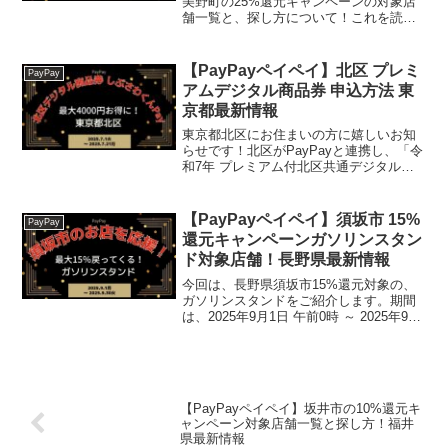
美野町の25%還元キャンペーンの対象店
舗一覧と、探し方について！これを読め
ば、2025年10月25日から開催の、「第4
弾！星ふるさと紀美野町 対象店舗で最大
25%戻ってくるキャンペーン！」の、対
【PayPayペイペイ】北区 プレミ
PayPay
象店舗と探...
アムデジタル商品券 申込方法 東
京都最新情報
東京都北区にお住まいの方に嬉しいお知
らせです！北区がPayPayと連携し、「令
和7年 プレミアム付北区共通デジタル商
品券 しぶさわくんPay」キャンペーンを
実施します。なんと、5,000円で6,000円
分の商品券が買える、とってもお得な企
【PayPayペイペイ】須坂市 15%
PayPay
画...
還元キャンペーンガソリンスタン
ド対象店舗！長野県最新情報
今回は、長野県須坂市15%還元対象の、
ガソリンスタンドをご紹介します。期間
は、2025年9月1日 午前0時 ～ 2025年9月
30日 午後11時59分まで。楽天トラベル
【じゃらん】国内24000軒の宿をネットで
予約OK！最大10％ポイント還...
【PayPayペイペイ】坂井市の10%還元キ
ャンペーン対象店舗一覧と探し方！福井
県最新情報