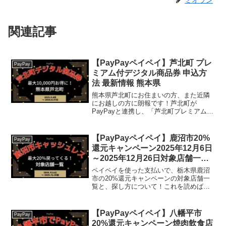
関連記事
【PayPayペイペイ】芦北町 プレ
PayPay
ミアム付デジタル商品券 申込方
法 最新情報 熊本県
熊本県芦北町にお住まいの方、また近隣
にお越しの方に朗報です！芦北町が
PayPayと連携し、「芦北町プレミアム付
デジタル商品券」キャンペーンを実施し
ます。なんと、5,000円で6,000円分の商
品券が購入できる超お得な企画！【ふる
【PayPayペイペイ】鹿沼市20%
PayPay
さと納税】缶...
還元キャンペーン2025年12月6日
～2025年12月26日対象店舗一覧
と探し方！栃木県最新情報
ペイペイを使った支払いで、栃木県鹿沼
市の20%還元キャンペーンの対象店舗一
覧と、探し方について！これを読めば、
2025年12月6日から開催の、「～鹿沼・
粟野合併20周年記念事業～ 令和7年度
第2弾 鹿沼市キャッシュレスキャンペー
【PayPayペイペイ】八幡平市
PayPay
ン！」の、...
20%還元キャンペーン焼肉飲食店