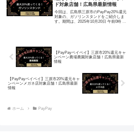
ド対象店舗！広島県最新情報
今回は、広島県三原市のPayPay20%還元
対象の、ガソリンスタンドをご紹介しま
す。期間は、2025年10月20日 午前0時 ～
2025年11月30日 午後11時59分まで。楽
天トラベル【じゃらん】国内24000軒の宿
をネットで予約OK！...
【PayPayペイペイ】三原市20%還元キャ
ンペーン農場農園対象店舗！広島県最新
情報
【PayPayペイペイ】三原市20%還元キャ
ンペーンメガネ店対象店舗！広島県最新
情報
ホーム
PayPay