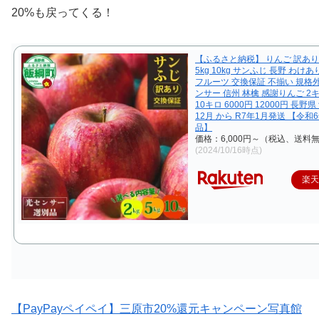
20%も戻ってくる！
【ふるさと納税】 りんご 訳あり 
5kg 10kg サンふじ 長野 わけ
フルーツ 交換保証 不揃い 規格外
ンサー 信州 林檎 感謝りんご 2キ
10キロ 6000円 12000円 長野県
12月 から R7年1月発送 【令和
品】
価格：6,000円～（税込、送料無
(2024/10/16時点)
楽
【PayPayペイペイ】三原市20%還元キャンペーン写真館