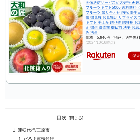
画像送信サービスが大好評 ★厳
フルーツギフト5000 送料無料 
フルーツ 盛り合わせ 内祝 誕生日
供 御見舞 お見舞い サプライズ
ギフト 手土産 贈り物 贈答用 お
え 御供 御霊前 御仏前 法要 お忌
み 法事
価格：5,940円（税込、送料無料
(2024/10/16時点)
楽
目次
運転代行/三原市
だるま運転代行