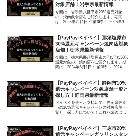
対象店舗！岩手県最新情報
今回は、岩手県八幡平市20%還元対象
の、焼肉飲食店をご紹介します。期間
は、2025年7月1日 午前0時 ～ 2025年9月
30日 午後11時59分 2025年8月12日 午後
11時59分まで。※終了日が2025/9/30から
短縮になりました...
【PayPayペイペイ】那須塩原市
PayPay
30%還元キャンペーン焼肉店対象
店舗！栃木県最新情報
今回は、栃木県那須塩原市のPayPay30%
還元対象の、焼肉店をご紹介します。期
間は、2024年6月1日 午前0時 ～ 2024年6
月30日 午後11時59分まで。楽天トラベル
【じゃらん】国内24000軒の宿をネットで
予約OK！最大10％ポ...
【PayPayペイペイ】静岡市10%
PayPay
還元キャンペーン対象店舗一覧と
探し方！静岡県最新情報
ペイペイを使った支払いで、静岡県静岡
市の10%還元キャンペーンの対象店舗一
覧と、探し方について！これを読めば、
2023年8月1日から開催の、「“最大10％戻
ってくる”静岡市 生活応援キャンペー
ン」の、対象店舗と探し方がわかりま
【PayPayペイペイ】三原市20%
PayPay
す。(func...
還元キャンペーンガソリンスタン