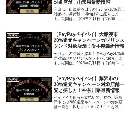
対象店舗！山形県最新情報
今回は、山形県酒田市のPayPay10%還元
対象の、美術館・博物館をご紹介しま
す。期間は、2024年9月1日 午前0時 ～
2024年9月30日 午後11時59分まで。楽天
トラベル【じゃらん】国内24000軒の宿を
ネットで予約OK！最大10...
【PayPayペイペイ】大船渡市
PayPay
20%還元キャンペーンガソリンス
タンド対象店舗！岩手県最新情報
今回は、岩手県大船渡市のPayPay20%還
元対象のガソリンスタンドをご紹介しま
す。期間は、2023年7月1日 午前0時 ～
2023年7月31日 午後11時59分までです。
→～ 2023年7月21日 午後11時59分まで。
(短縮になりまし...
【PayPayペイペイ】藤沢市の
PayPay
20%還元キャンペーン対象店舗一
覧と探し方！神奈川県最新情報
ペイペイを使った支払いで、神奈川県藤
沢市での20%還元キャンペーンの対象店
舗一覧と、探し方について！これを読め
ば、2024年2月20日から開催の、「ふじ
さわ元気回復！中小企業応援！キャッシ
ュレスポイント還元事業第3弾」の、対象
店舗と探し方が...