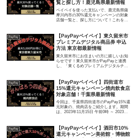
覧と探し方！鹿児島県最新情報
ペイペイを使った支払いで、鹿児島県薩
摩川内市の30%還元キャンペーンの対象
店舗一覧と、探し方について！これを読
めば、2026年4月1日から開催の、「キャ
ッシュレスで薩摩川内市を応援しよ
う！」の、対象店舗と探し方がわかりま
【PayPayペイペイ】東久留米市
PayPay
す。ギフト専用【楽天...
プレミアムデジタル商品券 申込
方法 東京都最新情報
東久留米市にお住まいの方に嬉しいお知
らせです！東久留米市がPayPayと連携
し、「東くるめプレミアムデジタルチケ
ット」キャンペーンを実施します。なん
と、3,000円で4,000円分の商品券が買え
る、とってもお得な企画ですよ！東くる
【PayPayペイペイ】四街道市
PayPay
めプレミア...
15%還元キャンペーン焼肉飲食店
対象店舗！千葉県最新情報
今回は、千葉県四街道市のPayPay15%還
元対象の、焼肉店をご紹介します。期間
は、2023年11月15日 午前0時 ～ 2023年
12月15日 午後11時59分まで。楽天トラベ
ル【じゃらん】国内24000軒の宿をネット
で予約OK！最大10...
【PayPayペイペイ】酒田市10%
PayPay
還元キャンペーン美術館・博物館