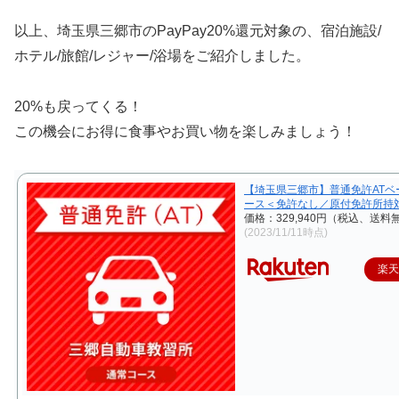
以上、埼玉県三郷市のPayPay20%還元対象の、宿泊施設/
ホテル/旅館/レジャー/浴場をご紹介しました。
20%も戻ってくる！
この機会にお得に食事やお買い物を楽しみましょう！
【埼玉県三郷市】普通免許ATベ
ース＜免許なし／原付免許所持
価格：329,940円（税込、送料無
(2023/11/11時点)
楽