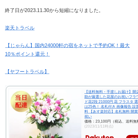
終了日が2023.11.30から短縮になりました。
楽天トラベル
【じゃらん】国内24000軒の宿をネットで予約OK！最大
10％ポイント還元！
【ヤフートラベル】
【送料無料・手渡しお届け】開店
助が厳選した花屋のお祝いフラ
ド花2段 21000円 花 フラスタ
は25色！ 名札付き 画像報告 
料 【あす楽対応】名札無料 開業
祝い
価格：23,100円（税込、送料無
(2023/11/11時点)