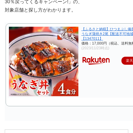
30％戻ってくるキャンペーン!」の、
対象店舗と探し方がわかります。
【ふるさと納税】ひつまぶし備
うなぎ蒲焼き2尾【配送不可地
【1347011】
価格：17,000円（税込、送料無
(2023/11/23時点)
楽