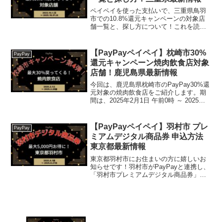
ペイペイを使った支払いで、三重県鳥羽
市での10.8%還元キャンペーンの対象店
舗一覧と、探し方について！これを読め
ば、2023年10月1日から開催の、「第3弾
とばまるとく！最大10.8％戻ってくるキ
ャンペーン！」の、対象店舗と探し方が
【PayPayペイペイ】枕崎市30%
PayPay
わかり...
還元キャンペーン焼肉飲食店対象
店舗！鹿児島県最新情報
今回は、鹿児島県枕崎市のPayPay30%還
元対象の焼肉飲食店をご紹介します。期
間は、2025年2月1日 午前0時 ～ 2025年2
月28日 午後11時59分までです。【ふるさ
と納税】近江牛 焼肉3点盛セット 3種 食
べ比べ 4等級以上 4...
【PayPayペイペイ】羽村市 プレ
PayPay
ミアムデジタル商品券 申込方法
東京都最新情報
東京都羽村市にお住まいの方に嬉しいお
知らせです！羽村市がPayPayと連携し、
「羽村市プレミアムデジタル商品券」キ
ャンペーンを実施します。なんと、5,000
円で6,000円分の商品券が買える、とって
もお得な企画ですよ！羽村市プレミアム
デジタ...