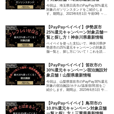
今回は、埼玉県日高市のPayPay30%還元
対象のガソリンスタンドをご紹介しま
す。期間は、2023年8月1日 午前0時 ～
2023年8月31日 午後11時59分 2023年8
月25日 午後11時59分までです。終了日が
2023.8.31か...
【PayPayペイペイ】伊勢原市
PayPay
25%還元キャンペーン対象店舗一
覧と探し方！神奈川県最新情報
ペイペイを使った支払いで、神奈川県伊
勢原市の25%還元キャンペーンの対象店
舗一覧と、探し方について！これを読め
ば、2024年4月1日から開催の、「フレフ
レいせはら！キャッシュレス決済で最大
25％戻ってくるキャンペーン第4弾!」
【PayPayペイペイ】笛吹市の
PayPay
の、対象店舗と...
30%還元キャンペーン宿泊施設対
象店舗！山梨県最新情報
今回は、山梨県笛吹市のPayPay30%還元
対象の宿泊施設/ホテル/温泉宿/民宿をご
紹介します。期間は、2023年6月1日 午前
0時 ～ 2023年7月31日 午後11時59分まで
です。楽天トラベル【じゃらん】国内
24000軒の宿をネットで...
【PayPayペイペイ】鳥羽市の
PayPay
10.8%還元キャンペーン対象店舗
一覧と探し方！三重県最新情報