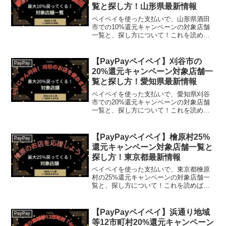
覧と探し方！山形県最新情報
ペイペイを使った支払いで、山形県酒田
市での10%還元キャンペーンの対象店舗
一覧と、探し方について！これを読め
ば、2025年9月1日から開催の、「家計と
お店を応援！酒田のお店で最大10％戻っ
てくるキャンペーン!」の、対象店舗と探
【PayPayペイペイ】刈谷市の
PayPay
し方がわかりま...
20%還元キャンペーン対象店舗一
覧と探し方！愛知県最新情報
ペイペイを使った支払いで、愛知県刈谷
市での20%還元キャンペーンの対象店舗
一覧と、探し方について！これを読め
ば、2022年12月1日から開催の、「いい
じゃん刈谷！刈谷のお店を使おまいキャ
ンペーン！」の、対象店舗と探し方がわ
【PayPayペイペイ】檜原村25%
PayPay
かります。刈谷市の...
還元キャンペーン対象店舗一覧と
探し方！東京都最新情報
ペイペイを使った支払いで、東京都檜原
村の25%還元キャンペーンの対象店舗一
覧と、探し方について！これを読めば、
2024年7月1日から開催の、「檜原のお店
を応援しよう！～最大25％戻ってくるキ
ャンペーン～！」の、対象店舗と探し方
【PayPayペイペイ】浜通り地域
PayPay
がわかります。...
等12市町村20%還元キャンペーン