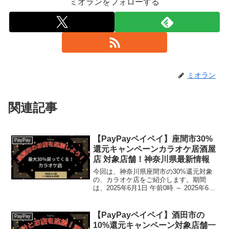
ミオランをフォローする
ミオラン
関連記事
【PayPayペイペイ】座間市30%
PayPay
還元キャンペーンカラオケ居酒屋
店 対象店舗！神奈川県最新情報
今回は、神奈川県座間市の30%還元対象
の、カラオケ店をご紹介します。期間
は、2025年6月1日 午前0時 ～ 2025年6月
30日 午後11時59分まで。楽天トラベル
【じゃらん】国内24000軒の宿をネットで
予約OK！最大10％ポイント還元...
【PayPayペイペイ】酒田市の
PayPay
10%還元キャンペーン対象店舗一