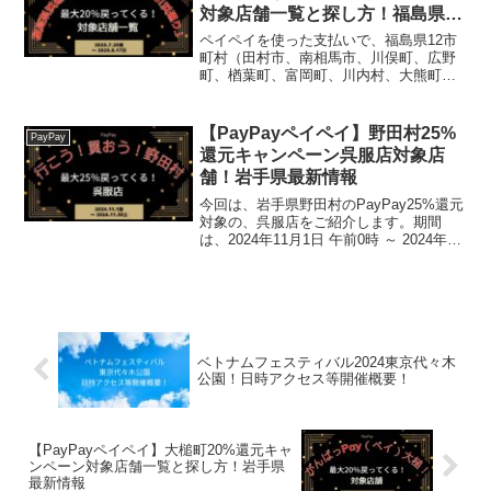
対象店舗一覧と探し方！福島県最
新情報
ペイペイを使った支払いで、福島県12市
町村（田村市、南相馬市、川俣町、広野
町、楢葉町、富岡町、川内村、大熊町、
双葉町、浪江町、葛尾村、飯舘村）での
20%還元キャンペーンの対象店舗一覧
と、探し方について！これを読めば、
【PayPayペイペイ】野田村25%
PayPay
2025年7月25日から...
還元キャンペーン呉服店対象店
舗！岩手県最新情報
今回は、岩手県野田村のPayPay25%還元
対象の、呉服店をご紹介します。期間
は、2024年11月1日 午前0時 ～ 2024年11
月30日 午後11時59分まで。 2024年11月
25日 午後11時59分まで。終了日が
2024.11.30...
ベトナムフェスティバル2024東京代々木
公園！日時アクセス等開催概要！
【PayPayペイペイ】大槌町20%還元キャ
ンペーン対象店舗一覧と探し方！岩手県
最新情報