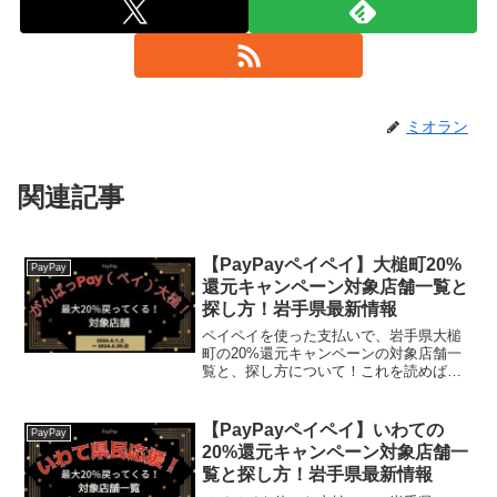
ミオラン
関連記事
【PayPayペイペイ】大槌町20%
PayPay
還元キャンペーン対象店舗一覧と
探し方！岩手県最新情報
ペイペイを使った支払いで、岩手県大槌
町の20%還元キャンペーンの対象店舗一
覧と、探し方について！これを読めば、
2024年6月1日から開催の、「第4弾！が
んばっPay（ペイ）大槌！最大20％戻っ
てくるから使っPay（ペイ）キャンペー
【PayPayペイペイ】いわての
PayPay
ン!」の、...
20%還元キャンペーン対象店舗一
覧と探し方！岩手県最新情報