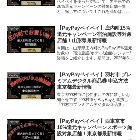
ペイペイを使った支払いで、岩手県での
20%還元キャンペーンの対象店舗一覧
と、探し方について！これを読めば、
2026年8月17日から開催の、「いわて県
民応援！プレミアムポイント還元キャン
ペーン！」の、対象店舗と探し方がわか
【PayPayペイペイ】庄内町15%
PayPay
ります。【楽天1位】...
還元キャンペーン宿泊施設等対象
店舗！山形県最新情報
今回は、山形県庄内町のPayPay15%還元
対象の、宿泊施設/ホテル/旅館/レジャー/
浴場をご紹介します。期間は、2025年6月
1日 午前0時 ～ 2025年6月30日 午後11時
59分まで。楽天トラベル【じゃらん】国
内24000軒の宿をネ...
【PayPayペイペイ】羽村市 プレ
PayPay
ミアムデジタル商品券 申込方法
東京都最新情報
東京都羽村市にお住まいの方に嬉しいお
知らせです！羽村市がPayPayと連携し、
「羽村市プレミアムデジタル商品券」キ
ャンペーンを実施します。なんと、5,000
円で6,000円分の商品券が買える、とって
もお得な企画ですよ！羽村市プレミアム
【PayPayペイペイ】西東京市
PayPay
デジタ...
10%還元キャンペーンスポーツ施
設対象店舗！東京都最新情報