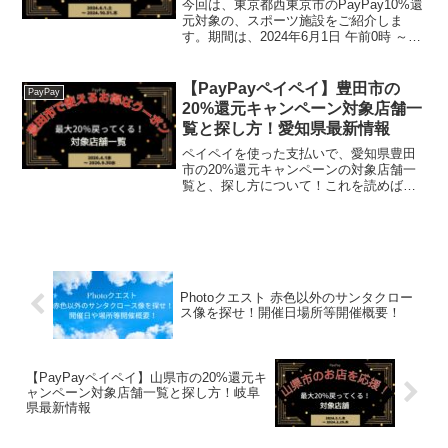
今回は、東京都西東京市のPayPay10%還
元対象の、スポーツ施設をご紹介しま
す。期間は、2024年6月1日 午前0時 ～
2024年10月31日 午後11時59分まで。楽
天トラベル【じゃらん】国内24000軒の宿
をネットで予約OK！最大1...
【PayPayペイペイ】豊田市の
PayPay
20%還元キャンペーン対象店舗一
覧と探し方！愛知県最新情報
ペイペイを使った支払いで、愛知県豊田
市の20%還元キャンペーンの対象店舗一
覧と、探し方について！これを読めば、
2026年4月1日から開催の、「愛知県豊田
市で使えるお得なクーポン「コモ・スク
エア（豊田市駅前）で使えるお得なクー
ポン」が発行され...
Photoクエスト 赤色以外のサンタクロー
ス像を探せ！開催日場所等開催概要！
【PayPayペイペイ】山県市の20%還元キ
ャンペーン対象店舗一覧と探し方！岐阜
県最新情報