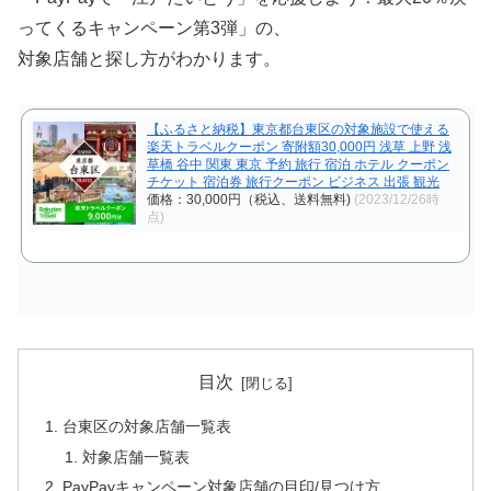
ってくるキャンペーン第3弾」の、
対象店舗と探し方がわかります。
【ふるさと納税】東京都台東区の対象施設で使える
楽天トラベルクーポン 寄附額30,000円 浅草 上野 浅
草橋 谷中 関東 東京 予約 旅行 宿泊 ホテル クーポン
チケット 宿泊券 旅行クーポン ビジネス 出張 観光
価格：30,000円（税込、送料無料)
(2023/12/26時
点)
目次
台東区の対象店舗一覧表
対象店舗一覧表
PayPayキャンペーン対象店舗の目印/見つけ方