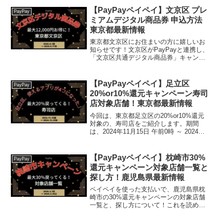
【PayPayペイペイ】文京区 プレ
PayPay
ミアムデジタル商品券 申込方法
東京都最新情報
東京都文京区にお住まいの方に嬉しいお
知らせです！文京区がPayPayと連携し、
「文京区共通デジタル商品券」キャンペ
ーンを実施します。なんと、10,000円で
13,000円分の商品券が買える、とっても
お得な企画ですよ！文京区共通デジタル
【PayPayペイペイ】足立区
PayPay
商品券...
20%or10%還元キャンペーン寿司
店対象店舗！東京都最新情報
今回は、東京都足立区の20%or10%還元
対象の、寿司店をご紹介します。期間
は、2024年11月15日 午前0時 ～ 2024年
12月25日 午後11時59分まで。楽天トラベ
ル【じゃらん】国内24000軒の宿をネット
で予約OK！最大10％ポ...
【PayPayペイペイ】枕崎市30%
PayPay
還元キャンペーン対象店舗一覧と
探し方！鹿児島県最新情報
ペイペイを使った支払いで、鹿児島県枕
崎市の30%還元キャンペーンの対象店舗
一覧と、探し方について！これを読め
ば、2026年2月1日から開催の、「枕崎市
キャッシュレスキャンペーン第5弾！」