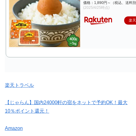
価格：1,890円～（税込、送料別
(2025/4/25時点)
楽
楽天トラベル
【じゃらん】国内24000軒の宿をネットで予約OK！最大
10％ポイント還元！
Amazon