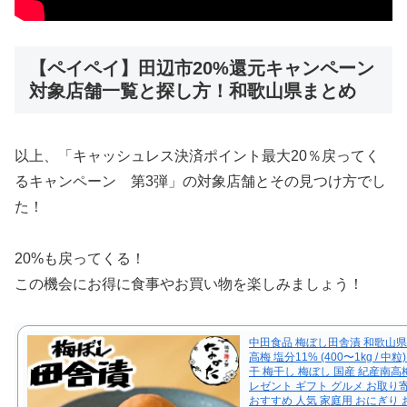
【ペイペイ】田辺市20%還元キャンペーン
対象店舗一覧と探し方！和歌山県まとめ
以上、「キャッシュレス決済ポイント最大20％戻ってく
るキャンペーン 第3弾」の対象店舗とその見つけ方でし
た！
20%も戻ってくる！
この機会にお得に食事やお買い物を楽しみましょう！
中田食品 梅ぼし田舎漬 和歌山県
高梅 塩分11% (400〜1kg / 中粒
干 梅干し 梅ぼし 国産 紀産南高梅 
レゼント ギフト グルメ お取り
おすすめ 人気 家庭用 おにぎり 