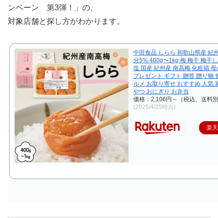
ンペーン 第3弾！」の、
対象店舗と探し方がわかります。
中田食品 しらら 和歌山県産 紀
分5% 400g〜1kg 梅 梅干 梅干
塩 国産 紀州産 南高梅 化粧箱 母の
プレゼント ギフト 贈答 贈り物 
ルメ お取り寄せ おすすめ 人気 
やつ おにぎり お弁当
価格：2,106円～（税込、送料別
(2025/4/25時点)
楽