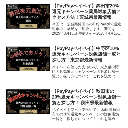
の、対象店舗と探し方がわかります。鹿
【PayPayペイペイ】鉾田市20%
PayPay
児島県 枕崎産 極...
還元キャンペーン薬局対象店舗ア
クセス方法！茨城県最新情報
今回は、茨城県鉾田市のPayPay20%還元
対象の、薬局をご紹介します。期間は、
2025年3月15日 午前0時 ～2025年4月15日
午後11時59分 2025年4月11日 午後11時59
分終了日が2025.4.15から短縮になりまし
た。...
【PayPayペイペイ】中野区10%
PayPay
還元キャンペーン対象店舗一覧と
探し方！東京都最新情報
ペイペイを使った支払いで、東京都中野
区の10%還元キャンペーンの対象店舗一
覧と、探し方について！これを読めば、
2023年12月1日から開催の、「中野区で
おトク！キャッシュレスでポイント還元
キャンペーン！」の、対象店舗と探し方
【PayPayペイペイ】秋田市の
PayPay
がわかります。(...
20%還元キャンペーン対象店舗一
覧と探し方！ 秋田県最新情報
ペイペイを使った支払いで、 秋田県秋田
市での20%還元キャンペーンの対象店舗
一覧と、探し方について！これを読め
ば、2026年3月1日から開催の、「食べて
トクトク！最大20％戻ってくる！秋田市