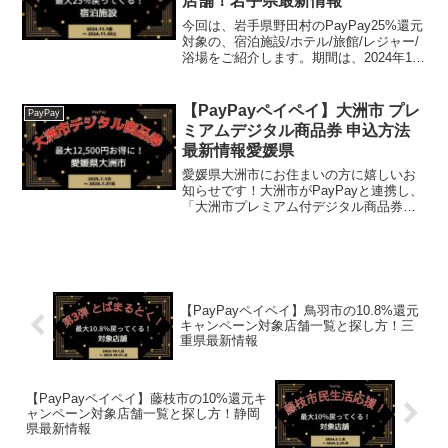
店舗！岩手県最新情報
今回は、岩手県野田村のPayPay25%還元
対象の、宿泊施設/ホテル/旅館/レジャー/
浴場をご紹介します。期間は、2024年11
月1日 午前0時 ～2024年11月30日 午後11
時59分まで。 2024年11月25日 午後11時
59分まで...
【PayPayペイペイ】大洲市 プレ
PayPay
ミアムデジタル商品券 申込方法
最新情報愛媛県
愛媛県大洲市にお住まいの方に嬉しいお
知らせです！大洲市がPayPayと連携し、
「大洲市プレミアム付デジタル商品券」
キャンペーンを実施します。なんと、
10,000円で12,500円分の商品券が購入で
きる、とってもお得な企画です！大洲市
プレミア...
【PayPayペイペイ】鳥羽市の10.8%還元
キャンペーン対象店舗一覧と探し方！三
重県最新情報
【PayPayペイペイ】藤枝市の10%還元キ
ャンペーン対象店舗一覧と探し方！静岡
県最新情報