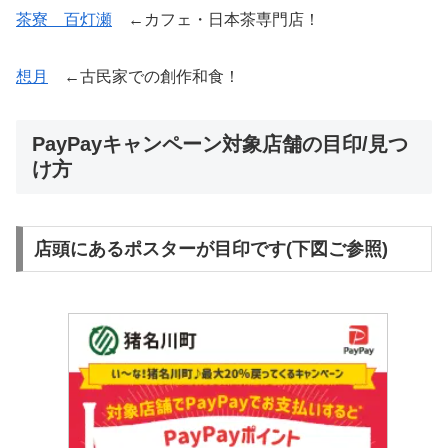
茶寮 百灯瀬
←カフェ・日本茶専門店！
想月
←古民家での創作和食！
PayPayキャンペーン対象店舗の目印/見つ
け方
店頭にあるポスターが目印です(下図ご参照)