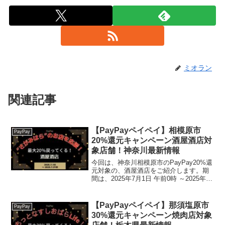
ミオラン
関連記事
【PayPayペイペイ】相模原市
PayPay
20%還元キャンペーン酒屋酒店対
象店舗！神奈川最新情報
今回は、神奈川相模原市のPayPay20%還
元対象の、酒屋酒店をご紹介します。期
間は、2025年7月1日 午前0時 ～2025年7
月31日 午後11時59分 2025年7月18日 午
後11時59分※終了日が2025/7/31から短縮
になりま...
【PayPayペイペイ】那須塩原市
PayPay
30%還元キャンペーン焼肉店対象