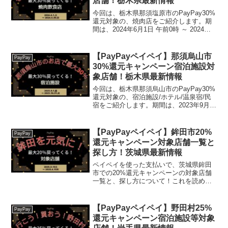
店舗！栃木県最新情報
今回は、栃木県那須塩原市のPayPay30%
還元対象の、焼肉店をご紹介します。期
間は、2024年6月1日 午前0時 ～ 2024年6
月30日 午後11時59分まで。楽天トラベル
【じゃらん】国内24000軒の宿をネットで
予約OK！最大10％ポ...
【PayPayペイペイ】那須烏山市
PayPay
30%還元キャンペーン宿泊施設対
象店舗！栃木県最新情報
今回は、栃木県那須烏山市のPayPay30%
還元対象の、宿泊施設/ホテル/温泉宿/民
宿をご紹介します。期間は、2023年9月1
日 午前0時 ～ 2023年10月31日 午後11時
59分までです。楽天トラベル【じゃら
ん】国内24000軒の宿を...
【PayPayペイペイ】鉾田市20%
PayPay
還元キャンペーン対象店舗一覧と
探し方！茨城県最新情報
ペイペイを使った支払いで、茨城県鉾田
市での20%還元キャンペーンの対象店舗
一覧と、探し方について！これを読め
ば、2025年3月15日から開催の、「鉾田
を元気に！最大20％戻ってくるキャンペ
ーン！」の、対象店舗と探し方がわかり
【PayPayペイペイ】野田村25%
PayPay
ます。(func...
還元キャンペーン宿泊施設等対象