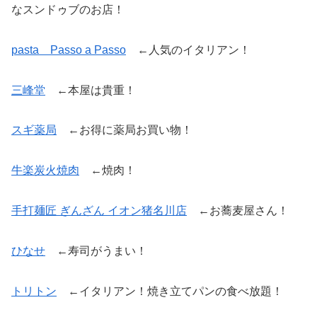
なスンドゥブのお店！
pasta Passo a Passo
←人気のイタリアン！
三峰堂
←本屋は貴重！
スギ薬局
←お得に薬局お買い物！
牛楽炭火焼肉
←焼肉！
手打麺匠 ぎんざん イオン猪名川店
←お蕎麦屋さん！
ひなせ
←寿司がうまい！
トリトン
←イタリアン！焼き立てパンの食べ放題！