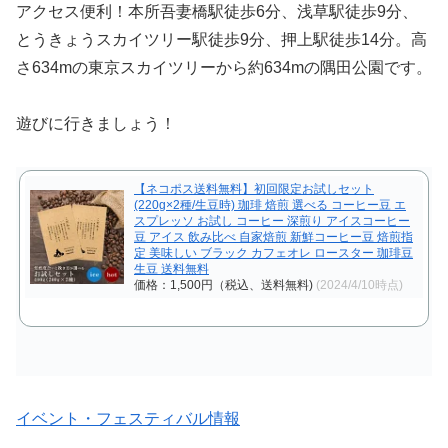
アクセス便利！本所吾妻橋駅徒歩6分、浅草駅徒歩9分、
とうきょうスカイツリー駅徒歩9分、押上駅徒歩14分。高
さ634mの東京スカイツリーから約634mの隅田公園です。
遊びに行きましょう！
【ネコポス送料無料】初回限定お試しセット
(220g×2種/生豆時) 珈琲 焙煎 選べる コーヒー豆 エ
スプレッソ お試し コーヒー 深煎り アイスコーヒー
豆 アイス 飲み比べ 自家焙煎 新鮮コーヒー豆 焙煎指
定 美味しい ブラック カフェオレ ロースター 珈琲豆
生豆 送料無料
価格：1,500円（税込、送料無料)
(2024/4/10時点)
イベント・フェスティバル情報