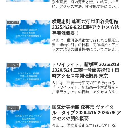
別企画展「河内源氏と壺井八幡宮」の日
時、アクセス方法、開催概要等について
ご紹介します！源義家をはじめ、頼朝・
義経、足利尊氏へと連なる「河内源氏」
と、その祖・源頼信が拠点とした河内国
横尾忠則 連画の河 世田谷美術館
トレンド
壺井の地に焦点を当てる展...
2025/4/26-6/22日時アクセス方法
等開催概要！
今回は、世田谷美術館で行われる横尾忠
則「連画の河」の日程・開催場所・アク
セス方法等の開催概要についてご紹介し
ます！88歳の横尾忠則が、水や記憶をモ
チーフに連作「連画」を制作。 約60点の
新作油彩を中心に、驚異的な創造力の現
トワイライト、新版画 2026/2/19-
トレンド
在を紹介します。 ...
2026/5/24 三菱一号館美術館！日
時アクセス等開催概要 東京
今回は、三菱一号館美術館で行われる、
「トワイライト、新版画―小林清親から
川瀬巴水まで」の日時、アクセス方法、
開催概要等についてご紹介します！小林
清親が描いた「光線画」は、明治の変わ
りゆく東京の情緒を深い陰影と光でとら
国立新美術館 森英恵 ヴァイタ
トレンド
え、開化絵とは異なる静か...
ル・タイプ 2026/4/15-2026/7/6 ア
クセスや開催概要
今回は、国立新美術館で行われている、