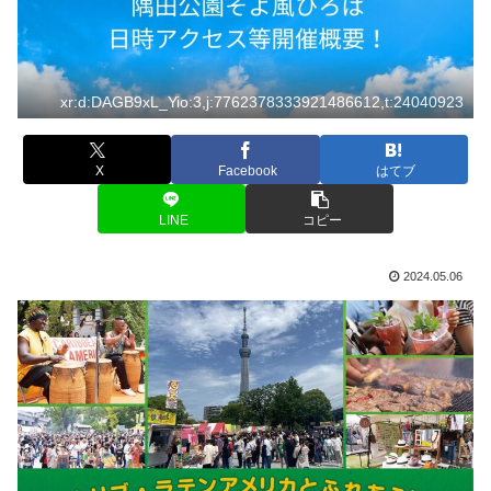
xr:d:DAGB9xL_Yio:3,j:7762378333921486612,t:24040923
X
Facebook
はてブ
LINE
コピー
2024.05.06