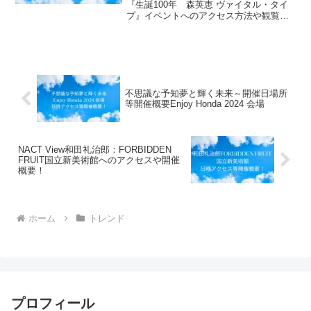
『生誕100年 森英恵 ヴァイタル・タイ
プ』イベントへのアクセス方法や観覧
料、開催概要等についてお知らせしま
す。日本人で初めてパリ・オートクチュ
ール正会員となった森英恵の没後初回顧
展を、生誕100年の節目...
不思議な予知夢と輝く未来～開催日場所
等開催概要Enjoy Honda 2024 会場
NACT View和田礼治郎：FORBIDDEN
FRUIT国立新美術館へのアクセスや開催
概要！
ホーム
トレンド
プロフィール