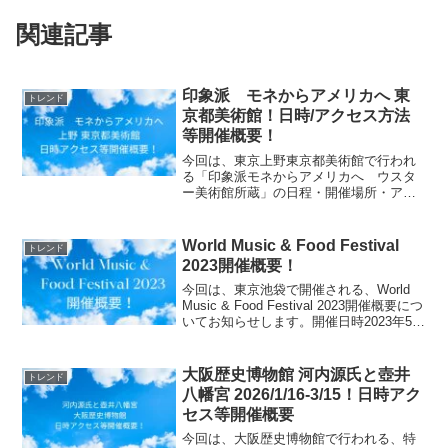
関連記事
印象派 モネからアメリカへ 東
トレンド
京都美術館！日時/アクセス方法
等開催概要！
今回は、東京上野東京都美術館で行われ
る「印象派モネからアメリカへ ウスタ
ー美術館所蔵」の日程・開催場所・アク
セス方法等の開催概要についてご紹介し
ます！(function(b,c,f,g,a,d,e)
{b.MoshimoAffiliateOb...
World Music & Food Festival
トレンド
2023開催概要！
今回は、東京池袋で開催される、World
Music & Food Festival 2023開催概要につ
いてお知らせします。開催日時2023年5月
5日（金）10:00～21:002023年5月6日
（土）10:00～21:002023年5月...
大阪歴史博物館 河内源氏と壺井
トレンド
八幡宮 2026/1/16-3/15！日時アク
セス等開催概要
今回は、大阪歴史博物館で行われる、特