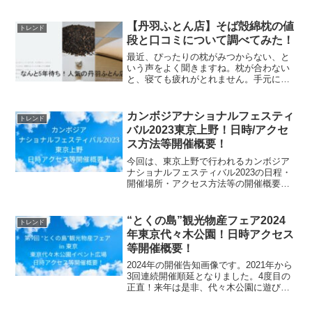
【丹羽ふとん店】そば殻綿枕の値
トレンド
段と口コミについて調べてみた！
最近、ぴったりの枕がみつからない、と
いう声をよく聞きますね。枕が合わない
と、寝ても疲れがとれません。手元に届
くまで、約5年待ちかかるという評判の枕
を生産する、丹羽ふとん店の、そば殻綿
枕の値段や口コミについて調べてみまし
カンボジアナショナルフェスティ
トレンド
た。そば殻綿枕の値段に...
バル2023東京上野！日時/アクセ
ス方法等開催概要！
今回は、東京上野で行われるカンボジア
ナショナルフェスティバル2023の日程・
開催場所・アクセス方法等の開催概要に
ついてご紹介します！カンボジア ブラッ
クペッパー ホール こしょう コショウ ホ
ール 200g カンボジア産 世界最高峰 黒コ
“とくの島”観光物産フェア2024
トレンド
シ...
年東京代々木公園！日時アクセス
等開催概要！
2024年の開催告知画像です。2021年から
3回連続開催順延となりました。4度目の
正直！来年は是非、代々木公園に遊びに
来てください。第9回"とくの島"観光・物
産フェア in 東京『徳之島から「春一