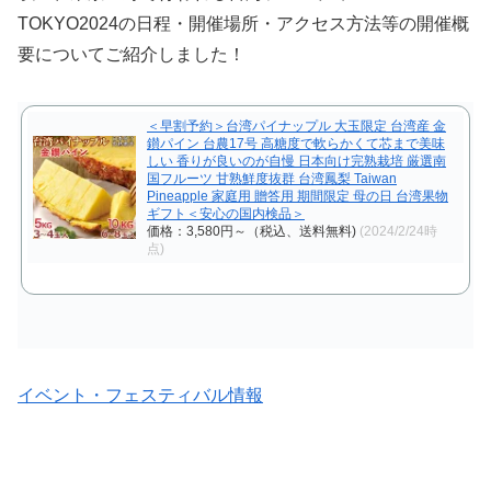
TOKYO2024の日程・開催場所・アクセス方法等の開催概
要についてご紹介しました！
＜早割予約＞台湾パイナップル 大玉限定 台湾産 金
鑚パイン 台農17号 高糖度で軟らかくて芯まで美味
しい 香りが良いのが自慢 日本向け完熟栽培 厳選南
国フルーツ 甘熟鮮度抜群 台湾鳳梨 Taiwan
Pineapple 家庭用 贈答用 期間限定 母の日 台湾果物
ギフト＜安心の国内検品＞
価格：3,580円～（税込、送料無料)
(2024/2/24時
点)
イベント・フェスティバル情報