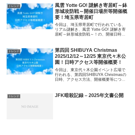
番」』2024年2月18日(日)10:00-...
風雲 Yotte GO! 謎解き寄居町～鉢
トレンド
形城攻防戦～開催日場所等開催概
要！埼玉県寄居町
今回は、埼玉県寄居町で行われている、
リアル謎解き、風雲 Yotte GO! 謎解き寄
居町～鉢形城攻防戦～！の、開催日時や
場所、参加費用情報等、開催概要につい
てお知らせします。
(function(b,c,f,g,a,d,e){b.Moshim...
第四回 SHIBUYA Christmas
トレンド
2025/12/12～12/25 東京代々木公
園！日時アクセス等開催概要！
今回は、東京代々木公園イベント広場で
行われる、第四回SHIBUYA Christmasの
日時、アクセス方法、開催概要等につい
てご紹介します！冬の代々木公園が光と
音楽に包まれる「SHIBUYA Christmas
2025」が開催！イルミネー...
JFK暗殺記録 – 2025年文書公開
トレンド