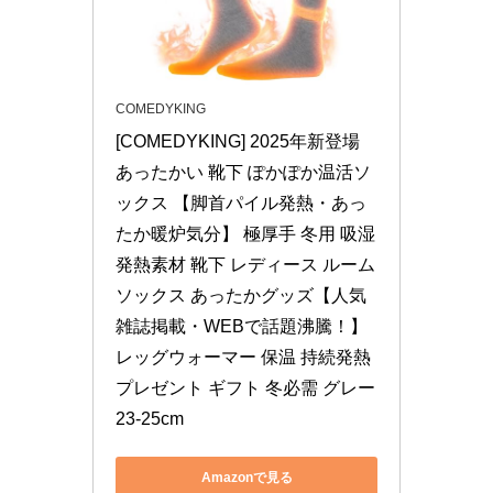
COMEDYKING
[COMEDYKING] 2025年新登場 
あったかい 靴下 ぽかぽか温活ソ
ックス 【脚首パイル発熱・あっ
たか暖炉気分】 極厚手 冬用 吸湿
発熱素材 靴下 レディース ルーム
ソックス あったかグッズ【人気
雑誌掲載・WEBで話題沸騰！】 
レッグウォーマー 保温 持続発熱 
プレゼント ギフト 冬必需 グレー 
23-25cm
Amazonで見る