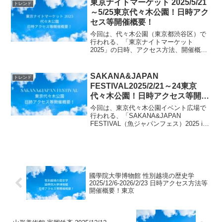
東京ナイトマーケット 2025/5/21
トレンド
海外の“ハイボール”文化の...
～5/25東京代々木公園！日時アク
セス等開催概要！
今回は、代々木公園（東京都渋谷区）で
行われる、「東京ナイトマーケット
2025」の日時、アクセス方法、開催概要
等についてご紹介します！「東京ナイト
マーケット」が今年も開催決定！昨年は
約20万人が来場し、ますます注目を集め
SAKANA&JAPAN
トレンド
る人気イベントです！...
FESTIVAL2025/2/21～24東京
代々木公園！日時アクセス等開催
概要！
今回は、東京代々木公園イベント広場で
行われる、「SAKANA&JAPAN
FESTIVAL（魚ジャパンフェス）2025 in
代々木公園」の日時、アクセス方法、開
催概要等についてご紹介します！魚ジャ
パンフェスは、日本最大級の魚介グルメ
フェス...
國學院大學博物館 性別越境の歴史学
2025/12/6-2026/2/23 日時アクセス方法等
開催概要！東京