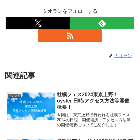
ミオランをフォローする
ミオラン
関連記事
牡蠣フェス2024東京上野！
トレンド
oyster 日時/アクセス方法等開催
概要！
今回は、東京上野で行われる牡蠣フェス
2024の日程・開催場所・アクセス方法等
の開催概要についてご紹介します！
(function(b,c,f,g,a,d,e)
{b.MoshimoAffiliateObject=a;b=b||function
(...