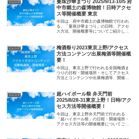
曼珠沙華まつり 2025/9/13-10/5 府
トレンド
中市郷土の森博物館！日時アクセ
ス等開催概要 東京
今回は、府中市郷土の森博物館で行われ
る、「曼珠沙華まつり」の日時、アクセ
ス方法、開催概要等についてご紹介しま
す！東京・府中市郷土の森博物館で9月13
日〜10月5日、「郷土の森 曼珠沙華まつ
り」を開催。40万株の彼岸花が咲き誇り
梅酒祭り2023東京上野/アクセス
トレンド
ます。期間中は...
方法コンテンツ出展梅酒等開催概
要！
今回は、東京上野で行われる全国梅酒ま
つりの日程・開催場所・そしてアクセス
方法とコンテンツや出展梅酒等、開催概
要についてご紹介します！全国梅酒まつ
りin東京が４年ぶりに開催します📣全国
の酒蔵メーカーが造る梅酒170種類以上を
超ハイボール祭 弁天門前
トレンド
飲み比べや即売会を...
2025/8/28-31東京上野！日時/アク
セス方法等開催概要！
今回は、東京上野弁天門前で行われる
「超ハイボール祭」の日程・開催場所・
アクセス方法等の開催概要についてご紹
介します！「超ハイボール祭」は、ウイ
スキーに限らず様々なお酒を炭酸で割っ
て楽しむ新しいスタイルの祭典。日本と