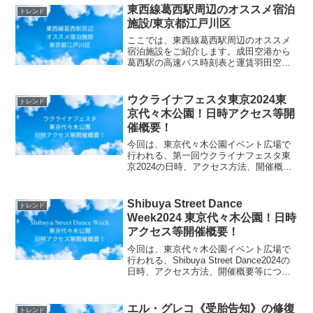
東西線葛西駅周辺のオススメ宿泊
トレンド
施設/東京都江戸川区
ここでは、東西線葛西駅周辺のオススメ
宿泊施設をご紹介します。成田空港から
葛西駅の高速バス時刻表と運賃羽田空港
から葛西駅の高速バス時刻表と運賃ホテ
ルイルフィオーレ葛西東京都江戸川区東
葛西6-5-8ホテルイルフィオーレ葛西ホテ
ウクライナフェスタ東京2024東
トレンド
ル ルミエール葛西...
京代々木公園！日時アクセス等開
催概要！
今回は、東京代々木公園イベント広場で
行われる、第一回ウクライナフェスタ東
京2024の日時、アクセス方法、開催概要
等についてご紹介します！なんと、ウク
ライナの国民的バンド【KADNAY】や
【ENLEO】が、初来日& 初公演！送料無
Shibuya Street Dance
トレンド
料 ウクライ...
Week2024 東京代々木公園！日時
アクセス等開催概要！
今回は、東京代々木公園イベント広場で
行われる、Shibuya Street Dance2024の
日時、アクセス方法、開催概要等につい
てご紹介します！Shibuya StreetDance
Weekは、ストリートダンスを新しい芸術
文化として広...
エル・グレコ《受胎告知》の修復
トレンド