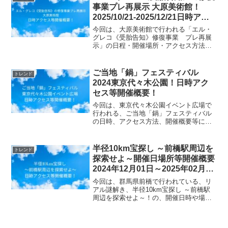
事業プレ再展示 大原美術館！
2025/10/21-2025/12/21日時アク
セス方法等開催概要！
今回は、大原美術館で行われる「エル・
グレコ《受胎告知》修復事業 プレ再展
示」の日程・開催場所・アクセス方法等
の開催概要についてご紹介します！公益
財団法人大原芸術財団は、クラレ財団の
助成を受け、エル・グレコ《受胎告知》
ご当地「鍋」フェスティバル
トレンド
の修復を実施。プラド美術...
2024東京代々木公園！日時アク
セス等開催概要！
今回は、東京代々木公園イベント広場で
行われる、ご当地「鍋」フェスティバル
の日時、アクセス方法、開催概要等につ
いてご紹介します！冬の風物詩「ご当地
鍋フェスティバル」は日比谷公園の改修
工事にともない、今回は代々木公園イベ
半径10km宝探し ～前橋駅周辺を
トレンド
ント広場にて、「冬祭！地...
探索せよ～開催日場所等開催概要
2024年12月01日～2025年02月28
日群馬県
今回は、群馬県前橋で行われている、リ
アル謎解き、半径10km宝探し ～前橋駅
周辺を探索せよ～！の、開催日時や場
所、参加費用情報等、開催概要について
お知らせします。PILOT 謎解き リアル脱
出ゲームキット 『冬峰高校探偵部 予言ポ