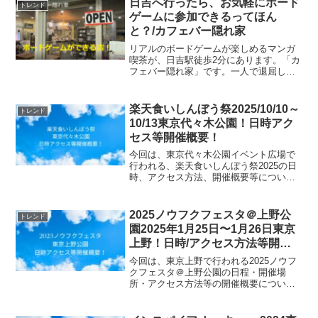
日吉へ行ったら、お気軽にボード
トレンド
り奉納される伝統行...
ゲームに参加できるってほん
と？/カフェバー隠れ家
リアルのボードゲームが楽しめるマンガ
喫茶が、日吉駅徒歩2分にあります。「カ
フェバー隠れ家」です。一人で退屈して
いる時や、人とつながりたいときは、こ
こにきてボードゲームを通じていろんな
人とふれあって、楽しんじゃいましょ
楽天食いしんぼう祭2025/10/10～
トレンド
う！毎週日曜にはボードゲーム会がある
10/13東京代々木公園！日時アク
ので、事前予約で席を確保。事前予約で
セス等開催概要！
ドリンクチケットももらえるよ！
今回は、東京代々木公園イベント広場で
行われる、楽天食いしんぼう祭2025の日
時、アクセス方法、開催概要等について
ご紹介します！楽天の「食いしんぼう祭
2025」が、代々木公園の九州観光・物産
フェア内で開催。人気グルメやスイーツ
2025ノウフクフェスタ＠上野公
トレンド
が集結し、スタン...
園2025年1月25日〜1月26日東京
上野！日時/アクセス方法等開催
概要！
今回は、東京上野で行われる2025ノウフ
クフェスタ＠上野公園の日程・開催場
所・アクセス方法等の開催概要について
ご紹介します！1月25日・26日に「2025
ノウフクフェスタ＠上野公園」を開催
し、農福連携の理解促進と支援の輪を広