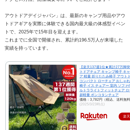
アウトドアデイジャパン」は、最新のキャンプ用品やアウ
トドアギアを実際に体験できる国内最大級の体感型イベン
トで、2025年で15年目を迎えます。
これまでに全国で開催され、累計約196.5万人が来場した
実績を持っています。
【楽天137週1位★累計27万脚
トドアチェア キャンプ椅子 キ
ア 軽量 折りたたみ椅子 アウト
コンパクト ローチェア おしゃれ
椅子 イス チェアー 室内 ソファ
ルトラライトフィットチェア ロ
超軽量 ポンコタンチェア
価格：3,782円（税込、送料無料
(2025/3/23時点)
楽