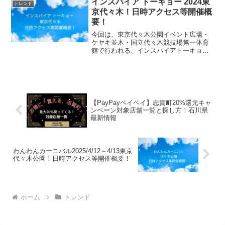
インスパイア トーキョー 2024東
トレンド
げる場を提供しま...
京代々木！日時アクセス等開催概
要！
今回は、東京代々木公園イベント広場・
ケヤキ並木・国立代々木競技場第一体育
館で行われる、インスパイアトーキョー
2024の日時、アクセス方法、開催概要等
についてご紹介します！インスパイアト
ーキョー2024は、J-WAVEが主催する都
市型カルチャ...
【PayPayペイペイ】志賀町20%還元キャ
ンペーン対象店舗一覧と探し方！石川県
最新情報
わんわんカーニバル2025/4/12～4/13東京
代々木公園！日時アクセス等開催概要！
ホーム
トレンド