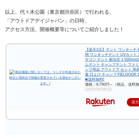
以上、代々木公園（東京都渋谷区）で行われる、
「アウトドアデイジャパン」の日時、
アクセス方法、開催概要等についてご紹介しました！
【楽天1位】テント ワンタッチ 4
用 ワンタッチテント UVカット 
サゴン テント 耐水圧 1,500mm
ムテント キャンプテント ファミ
ンプ用品 アウトドア セット 簡
量 日よけ キャンプ FIELDOOR
■[送料無料]
価格：9,790円～（税込、送料無
(2025/3/23時点)
楽