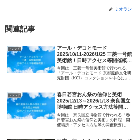
ミオラン
関連記事
アール・デコとモード
トレンド
2025/10/11-2026/1/25 三菱一号館
美術館！日時アクセス等開催概要
東京
今回は、三菱一号館美術館で行われる、
「アール・デコとモード 京都服飾文化研
究財団（KCI）コレクションを中心に」の
日時、アクセス方法、開催概要等につい
てご紹介します！1920年代に流行したア
ール・デコ様式は、幾何学的で自由な女
春日若宮おん祭の信仰と美術
トレンド
性像を映すモー...
2025/12/13～2026/1/18 奈良国立
博物館 日時アクセス方法等開催
概要！
今回は、奈良国立博物館で行われる「春
日若宮おん祭の信仰と美術」の日程・開
催場所・アクセス方法等の開催概要につ
いてご紹介します！春日若宮おん祭は、
1136年から続く春日大社の大規模な祭礼
で、神事芸能や行列などが24時間にわた