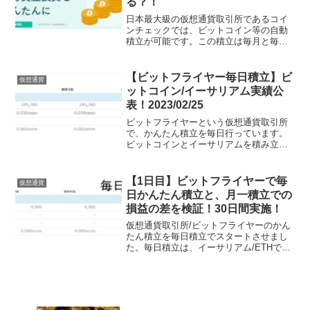
る？！
日本最大級の仮想通貨取引所であるコイ
ンチェックでは、ビットコイン等の自動
積立が可能です。この積立は毎月と毎日
の2つのタイプがあります。一度積立設定
をしておけば、そのあとは自動で積立が
されていきます。手間がかからず、分散
【ビットフライヤー毎日積立】ビ
仮想通貨
投資のためリスクも低くなりますので大
ットコイン/イーサリアム実績公
変おすすめです。
表！2023/02/25
ビットフライヤーという仮想通貨取引所
で、かんたん積立を毎日行っています。
ビットコインとイーサリアムを積み立て
ています。不定期に報告をしています。
利益を出している時だけ公表したいとこ
ろですが、損失を出している時も、正直
【1日目】ビットフライヤーで毎
仮想通貨
に公表しています。今回は...
日かんたん積立と、月一積立での
損益の差を検証！30日間実施！
仮想通貨取引所/ビットフライヤーのかん
たん積立を毎日積立でスタートさせまし
た。毎日積立は、イーサリアム/ETHで、
毎日100円ずつです。30日後には、合計
3000円分を投資することになります。そ
れと同時に、最初に3000円分の投資をし
た場合...