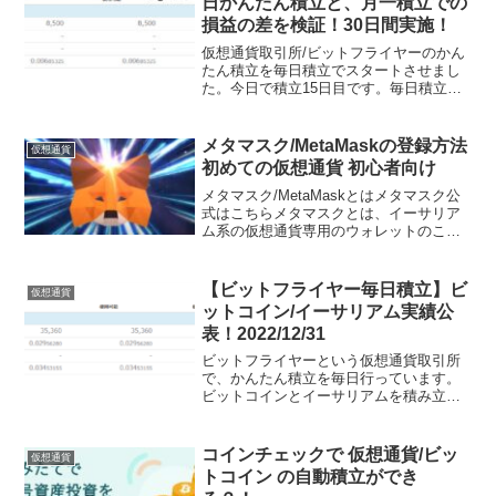
日かんたん積立と、月一積立での
損益の差を検証！30日間実施！
仮想通貨取引所/ビットフライヤーのかん
たん積立を毎日積立でスタートさせまし
た。今日で積立15日目です。毎日積立
は、イーサリアム/ETHで、毎日100円ず
つです。30日後には、合計3000円分を投
資することになります。それと同時に、
メタマスク/MetaMaskの登録方法
仮想通貨
最初に30...
初めての仮想通貨 初心者向け
メタマスク/MetaMaskとはメタマスク公
式はこちらメタマスクとは、イーサリア
ム系の仮想通貨専用のウォレットのこと
です。イーサリアム(ETH)などの通貨をこ
れで保管できます。メタマスクは、web
ブラウザに拡張機能として追加したり、
【ビットフライヤー毎日積立】ビ
仮想通貨
スマート...
ットコイン/イーサリアム実績公
表！2022/12/31
ビットフライヤーという仮想通貨取引所
で、かんたん積立を毎日行っています。
ビットコインとイーサリアムを積み立て
ています。不定期に報告をしています。
利益を出している時だけ公表したいとこ
ろですが、損失を出している時も、正直
コインチェックで 仮想通貨/ビッ
仮想通貨
に公表しています。資産運...
トコイン の自動積立ができ