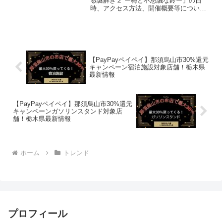
る謎解き２ ー梅と不思議な鈴ー」の日
時、アクセス方法、開催概要等について
ご紹介します！リアル謎解きゲームブッ
ク: リアル解約ゲーム開催日時2024年10
月12日（土）～時をかける謎解き2やりま
したノベルテ...
【PayPayペイペイ】那須烏山市30%還元
キャンペーン宿泊施設対象店舗！栃木県
最新情報
【PayPayペイペイ】那須烏山市30%還元
キャンペーンガソリンスタンド対象店
舗！栃木県最新情報
ホーム
トレンド
プロフィール