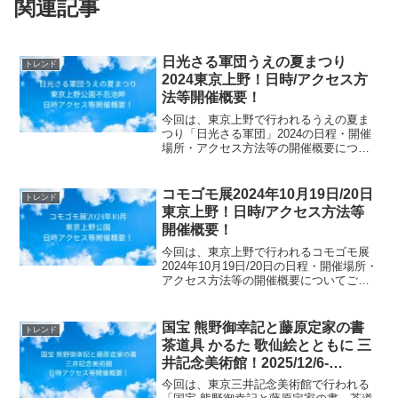
関連記事
日光さる軍団うえの夏まつり
トレンド
2024東京上野！日時/アクセス方
法等開催概要！
今回は、東京上野で行われるうえの夏ま
つり「日光さる軍団」2024の日程・開催
場所・アクセス方法等の開催概要につい
てご紹介します！猿の惑星／キングダム
開催日程2024年8月3日（金）～2024年8
月4日（日）10:00～17:00開催場所/ア...
コモゴモ展2024年10月19日/20日
トレンド
東京上野！日時/アクセス方法等
開催概要！
今回は、東京上野で行われるコモゴモ展
2024年10月19日/20日の日程・開催場所・
アクセス方法等の開催概要についてご紹
介します！コモゴモ展は、東京藝術大学
出身の若手作家が主催するアートイベン
トです。ピカソ 絵画 可愛い犬の絵開催日
国宝 熊野御幸記と藤原定家の書
トレンド
程202...
茶道具 かるた 歌仙絵とともに 三
井記念美術館！2025/12/6-
2026/2/1日時アクセス方法等開催
今回は、東京三井記念美術館で行われる