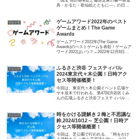
概要！
「国宝 熊野御幸記と藤原定家の書―茶道
具・かるた・歌仙絵とともに―」の日
程・開催場所・アクセス方法等の開催概
要についてご紹介します！開館20周年を
記念し、国宝「熊野御幸記」全巻を久方
ゲームアワード2022年のベスト
トレンド
ぶりに公開。藤原定家や...
ゲームまとめ！The Game
Awards
ゲームアワード2022年(The Game
Awards)のベストゲームを表彰！ゲームア
ワード2022はいつ？→2022年12月8日
に、ロサンゼルスで『Game Awards
2022』が開催されました。受賞(winner)
は、フロム・ソフ...
ふるさと渋谷 フェスティバル
トレンド
2024東京代々木公園！日時アク
セス等開催概要！
今回は、東京代々木公園イベント広場ケ
ヤキ並木で行われる、第47回渋谷区くみ
んの広場ふるさと渋谷フェスティバル
2024の日時、アクセス方法、開催概要等
についてご紹介します！【ふるさと納
税】渋谷区デジタル地域通貨「ハチペ
時をかける謎解き２梅と不思議な
トレンド
イ」3,000円分 10...
鈴,2024/10/12～ 芝公園！日時ア
クセス等開催概要！
今回は、芝公園で行われる、「時をかけ