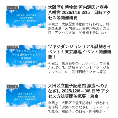
大阪歴史博物館 河内源氏と壺井
トレンド
八幡宮 2026/1/16-3/15！日時アク
セス等開催概要
今回は、大阪歴史博物館で行われる、特
別企画展「河内源氏と壺井八幡宮」の日
時、アクセス方法、開催概要等について
ご紹介します！源義家をはじめ、頼朝・
義経、足利尊氏へと連なる「河内源氏」
と、その祖・源頼信が拠点とした河内国
ツキジダンジョンリアル謎解きイ
トレンド
壺井の地に焦点を当てる展...
ベント！東京築地イベント開催概
要！
今回は、東京築地の「ルナハラ」で開催
されている、謎解きイベント「ツキジダ
ンジョン」の、開催日時アクセス等開催
概要についてお知らせします。謎解きカ
フェなあああああう！！カフェで謎解き
できるしあわせ……！！東京に来て積極
大田区立龍子記念館 源流へのま
トレンド
的に時間潰したいときはぜ...
なざし 2025/12/6～3/8 日時 アク
セス方法等開催概要！東京
今回は、大田区立龍子記念館で行われる
名作展「源流へのまなざし モティーフ
で見る川端龍子」の日程・開催場所・ア
クセス方法等の開催概要についてご紹介