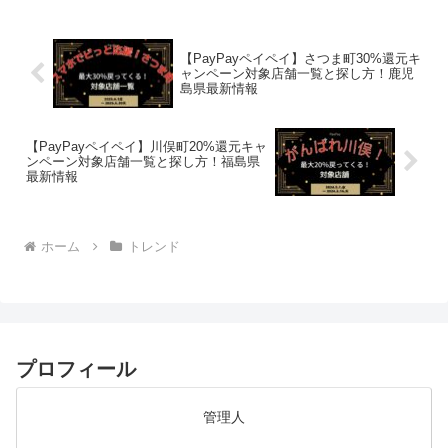
(function(b,c,f,g,a,d,e){b.Moshim...
【PayPayペイペイ】さつま町30%還元キ
ャンペーン対象店舗一覧と探し方！鹿児
島県最新情報
【PayPayペイペイ】川俣町20%還元キャ
ンペーン対象店舗一覧と探し方！福島県
最新情報
ホーム
トレンド
プロフィール
管理人