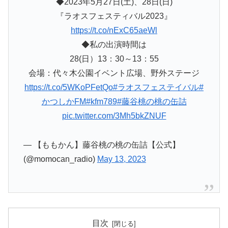
◆2023年5月27日(土)、28日(日)
『ラオスフェスティバル2023』
https://t.co/nExC65aeWl
◆私の出演時間は
28(日）13：30～13：55
会場：代々木公園イベント広場、野外ステージ
https://t.co/5WKoPFetQo
#ラオスフェステイバル
#
かつしかFM
#kfm789
#藤谷桃の桃の缶詰
pic.twitter.com/3Mh5bkZNUF
— 【ももかん】藤谷桃の桃の缶詰【公式】
(@momocan_radio)
May 13, 2023
目次