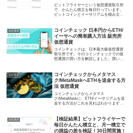
ビットフライヤーという仮想通貨取引所
で、かんたん積立を毎日行っています。
ビットコインとイーサリアムを積み立て
ています。不定期に報告をしています。
利益を出している時だけ公表したいとこ
ろですが、損失を出している時も、正直
コインチェック 日本円からETH/
仮想通貨
に公表しています。★積立...
イーサへの簡単購入方法 販売所
仮想通貨
コインチェックは、日本最大級仮想通貨
取引所です。そのコインチェックでの仮
想通貨の買い方を解説しました。買い方
は、販売所と取引所の2箇所ありますが、
ここでは販売所での購入方法をお伝えし
ています。これをみるだけで簡単に購入
コインチェックからメタマス
仮想通貨
する方法がわかります。
ク/MetaMaskへETHを送金する方
法 仮想通貨
コインチェックからメタマス
ク/MetaMaskに、ETH/イーサリアムを送
金する方法がこれを見ればわかります。
スマホでなくブラウザでの送金方法とな
ります。手順はたくさんありますが、慣
れれば簡単に送金できるようになりま
【検証結果】ビットフライヤーで
仮想通貨
す。最大の注意点は、送金先のメタマス
毎日かんたん積立と、月一積立で
クアドレスを間違えないことです。
の損益の差を検証！30日間実施！