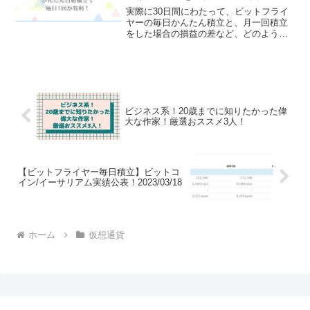
実際に30日間にわたって、ビットフライ
ヤーの毎日かんたん積立と、月一回積立
をした場合の損益の差など、どのように
なるかを調べてみました。わかったこと
を以下にてご紹介します。無料口座開設
して毎日積立を始める/bitFlyerビットフラ
イヤーでの...
ビジネス系！20歳までに知りたかった偉
大な作家！厳選おススメ3人！
【ビットフライヤー毎日積立】ビットコ
イン/イーサリアム実績公表！2023/03/18
ホーム
仮想通貨