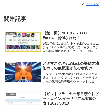
ミオラン
関連記事
【第一回】NFT X2E-DAO
仮想通貨
Festival 開催された！
2023年4月15日(土)、NFTのDAOコミュニ
ティ「X2E-DAO」での、第一回フェステ
ィバルが開催されました。コミュ障の私
が、勇気をもって参加したあとの、思っ
たことを伝えます。NFTって、何だろう
って少しだけ分かった気がします。プロ
メタマスク/MetaMaskの登録方法
仮想通貨
グ...
初めての仮想通貨 初心者向け
メタマスク/MetaMaskとはメタマスク公
式はこちらメタマスクとは、イーサリア
ム系の仮想通貨専用のウォレットのこと
です。イーサリアム(ETH)などの通貨をこ
れで保管できます。メタマスクは、web
ブラウザに拡張機能として追加したり、
【ビットフライヤー毎日積立】ビ
仮想通貨
スマート...
ットコイン/イーサリアム実績公
表！2023/03/18