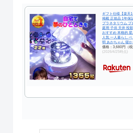
ギフト仕様【楽天1位
掲載 正規品 1年保
プラネタリウム プ
庭用 子供 天井 投影
おすすめ 本格的 星
人気 一人暮らし 
明 あかちゃん 寝
価格：3,680円（
(2026/4/25時点)