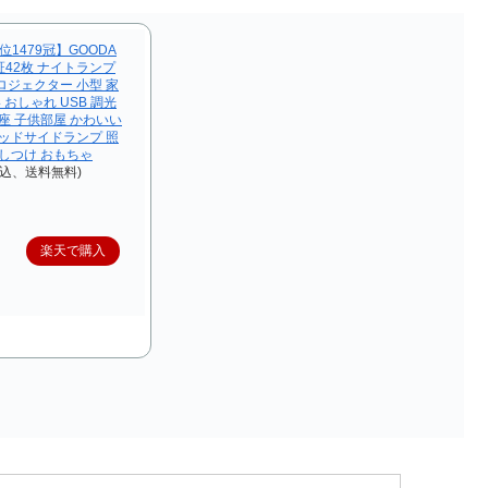
1479冠】GOODA
証42枚 ナイトランプ
ロジェクター 小型 家
 おしゃれ USB 調光
座 子供部屋 かわいい
ベッドサイドランプ 照
かしつけ おもちゃ
税込、送料無料)
楽天で購入