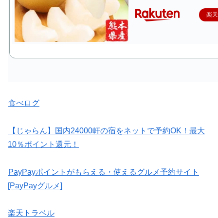
楽
食べログ
【じゃらん】国内24000軒の宿をネットで予約OK！最大
10％ポイント還元！
PayPayポイントがもらえる・使えるグルメ予約サイト
[PayPayグルメ]
楽天トラベル