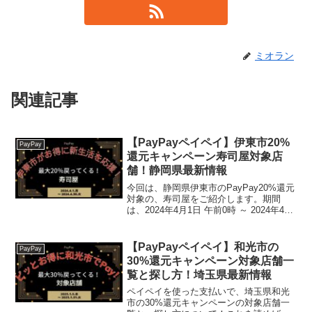
ミオラン
関連記事
【PayPayペイペイ】伊東市20%
PayPay
還元キャンペーン寿司屋対象店
舗！静岡県最新情報
今回は、静岡県伊東市のPayPay20%還元
対象の、寿司屋をご紹介します。期間
は、2024年4月1日 午前0時 ～ 2024年4月
30日 午後11時59分まで。楽天トラベル
【じゃらん】国内24000軒の宿をネットで
予約OK！最大10％ポイン...
【PayPayペイペイ】和光市の
PayPay
30%還元キャンペーン対象店舗一
覧と探し方！埼玉県最新情報
ペイペイを使った支払いで、埼玉県和光
市の30%還元キャンペーンの対象店舗一