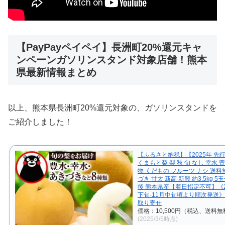
【PayPayペイペイ】長洲町20%還元キャ
ンペーンガソリンスタンド対象店舗！熊本
県最新情報まとめ
以上、熊本県長洲町20%還元対象の、ガソリンスタンドを
ご紹介しました！
【ふるさと納税】【2025年 先
くまもと梨 梨 秋 旬 なし 幸水 豊
物 くだもの フルーツ ナシ 送料
づき 甘太 新高 新興 約3.5kg 5
後 熊本県産【着日指定不可】《2
下旬‐11月中旬頃より順次発送》
取り寄せ
価格：10,500円（税込、送料無
(2025/3/5時点)