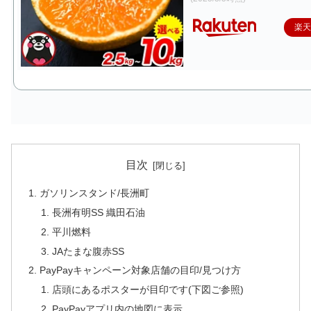
楽
目次
ガソリンスタンド/長洲町
長洲有明SS 織田石油
平川燃料
JAたまな腹赤SS
PayPayキャンペーン対象店舗の目印/見つけ方
店頭にあるポスターが目印です(下図ご参照)
PayPayアプリ内の地図に表示