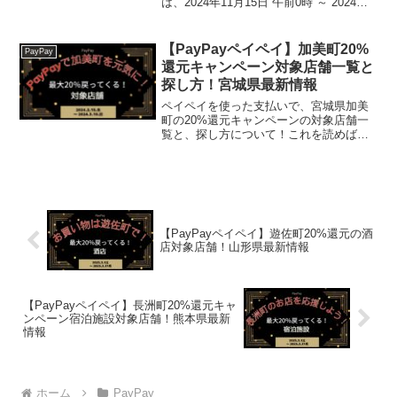
は、2024年11月15日 午前0時 ～ 2024年
12月25日 午後11時59分まで。楽天トラベ
ル【じゃらん】国内24000軒の宿をネット
で予約OK！最大10％ポ...
【PayPayペイペイ】加美町20%
PayPay
還元キャンペーン対象店舗一覧と
探し方！宮城県最新情報
ペイペイを使った支払いで、宮城県加美
町の20%還元キャンペーンの対象店舗一
覧と、探し方について！これを読めば、
2024年2月15日から開催の、「第4弾
PayPayで加美町を元気に！対象店舗で最
大20％戻ってくるキャンペーン」の、対
象店舗と...
【PayPayペイペイ】遊佐町20%還元の酒
店対象店舗！山形県最新情報
【PayPayペイペイ】長洲町20%還元キャ
ンペーン宿泊施設対象店舗！熊本県最新
情報
ホーム
PayPay