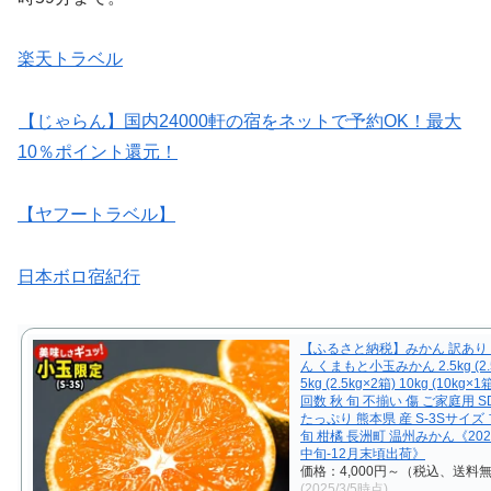
楽天トラベル
【じゃらん】国内24000軒の宿をネットで予約OK！最大
10％ポイント還元！
【ヤフートラベル】
日本ボロ宿紀行
【ふるさと納税】みかん 訳あり
ん くまもと小玉みかん 2.5kg (2.
5kg (2.5kg×2箱) 10kg (10kg×
回数 秋 旬 不揃い 傷 ご家庭用 S
たっぷり 熊本県 産 S-3Sサイズ
旬 柑橘 長洲町 温州みかん《202
中旬-12月末頃出荷》
価格：4,000円～（税込、送料無
(2025/3/5時点)