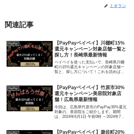
ミオラン
関連記事
【PayPayペイペイ】川棚町15%
PayPay
還元キャンペーン対象店舗一覧と
探し方！長崎県最新情報
ペイペイを使った支払いで、長崎県川棚
町の15%還元キャンペーンの対象店舗一
覧と、探し方について！これを読めば、
2023年11月1日から開催の、「第2弾！
PayPayで川棚町を応援しよう！」の、対
象店舗と探し方がわかります。
【PayPayペイペイ】竹原市30%
PayPay
(function...
還元キャンペーン美容院対象店
舗！広島県最新情報
今回は、広島県竹原市のPayPay30%還元
対象の、美容院をご紹介します。期間
は、2024年6月1日 午前0時 ～2024年7月
15日 午後11時59分 2024年6月30日 午後
11時59分※終了日が2024.7.15から短縮に
なりました...
【PayPayペイペイ】遊佐町20%
PayPay