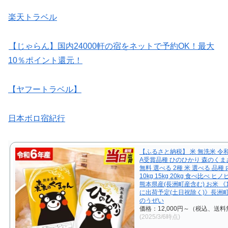
楽天トラベル
【じゃらん】国内24000軒の宿をネットで予約OK！最大
10％ポイント還元！
【ヤフートラベル】
日本ボロ宿紀行
【ふるさと納税】 米 無洗米 令和
A受賞品種 ひのひかり 森のくま
無料 選べる 2種 米 選べる 品種 
10kg 15kg 20kg 食べ比べ ヒ
熊本県産(長洲町産含む) お米 《
に出荷予定(土日祝除く)》長洲町
のうぜい
価格：12,000円～（税込、送料
(2025/3/6時点)