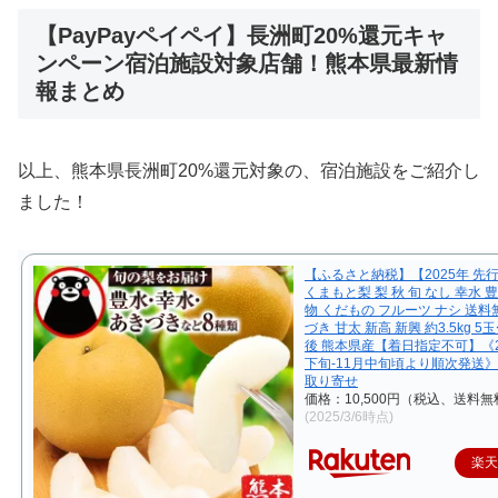
【PayPayペイペイ】長洲町20%還元キャ
ンペーン宿泊施設対象店舗！熊本県最新情
報まとめ
以上、熊本県長洲町20%還元対象の、宿泊施設をご紹介し
ました！
【ふるさと納税】【2025年 先
くまもと梨 梨 秋 旬 なし 幸水 豊
物 くだもの フルーツ ナシ 送料
づき 甘太 新高 新興 約3.5kg 5
後 熊本県産【着日指定不可】《2
下旬‐11月中旬頃より順次発送》
取り寄せ
価格：10,500円（税込、送料無
(2025/3/6時点)
楽