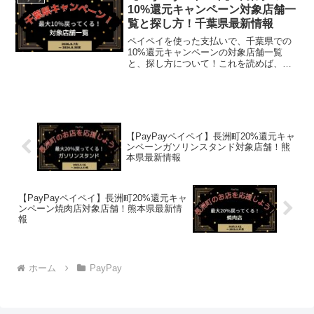
10%還元キャンペーン対象店舗一
覧と探し方！千葉県最新情報
ペイペイを使った支払いで、千葉県での
10%還元キャンペーンの対象店舗一覧
と、探し方について！これを読めば、
2026年8月7日から開催の、「使うたび、
めぐるたび、千葉の楽しさが広がってい
く！千葉県キャッシュレス決済キャンペ
ーン！」の、対象店舗...
【PayPayペイペイ】長洲町20%還元キャ
ンペーンガソリンスタンド対象店舗！熊
本県最新情報
【PayPayペイペイ】長洲町20%還元キャ
ンペーン焼肉店対象店舗！熊本県最新情
報
ホーム
PayPay