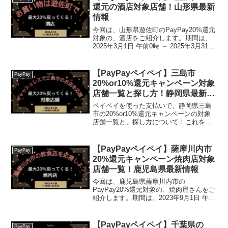
還元の酒店対象店舗！山形県最新
情報
今回は、山形県遊佐町のPayPay20%還元
対象の、酒店をご紹介します。期間は、
2025年3月1日 午前0時 ～ 2025年3月31日
午後11時59分まで。楽天トラベル【じゃ
らん】国内24000軒の宿をネットで予約
OK！最大10％ポイント...
【PayPayペイペイ】三島市
PayPay
20%or10%還元キャンペーン対象
店舗一覧と探し方！静岡県最新情
報
ペイペイを使った支払いで、静岡県三島
市の20%or10%還元キャンペーンの対象
店舗一覧と、探し方について！これを読
めば、2024年9月1日から開催の、「キャ
ッシュレスで三島市のお店を応援しよ
う！キャンペーン！」の、対象店舗と探
【PayPayペイペイ】薩摩川内市
PayPay
し方がわかりま...
20%還元キャンペーン焼肉店対象
店舗一覧！鹿児島県最新情報
今回は、鹿児島県薩摩川内市の
PayPay20%還元対象の、焼肉屋さんをご
紹介します。期間は、2023年9月1日 午前
0時 ～ 2023年10月31日 午後11時59分
2023年10月3日 午後11時59分まで！終了
日が2023.10.31...
【PayPayペイペイ】千葉県の
PayPay