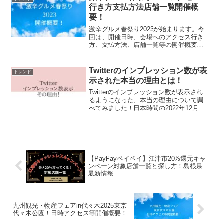
を受けても、4～5年...
行き方支払方法店舗一覧開催概
要！
激辛グルメ春祭り2023が始まります。今
回は、開催日時、会場へのアクセス行き
方、支払方法、店舗一覧等の開催概要を
ご紹介します。これを見れば、迷うこと
なし！開催日時1st ラウンド2023年5月4
日（木・祝） ～ 5月9日(火)11:00～2...
Twitterのインプレッション数が表
トレンド
示された本当の理由とは！
Twitterのインプレッション数が表示され
るようになった、本当の理由について調
べてみました！日本時間の2022年12月23
日からTwitterでツイートしたインプレッ
ション数が、投稿者以外にも表示される
ようになりました。では、以下につい
て...
【PayPayペイペイ】江津市20%還元キャ
ンペーン対象店舗一覧と探し方！島根県
最新情報
九州観光・物産フェアin代々木2025東京
代々木公園！日時アクセス等開催概要！