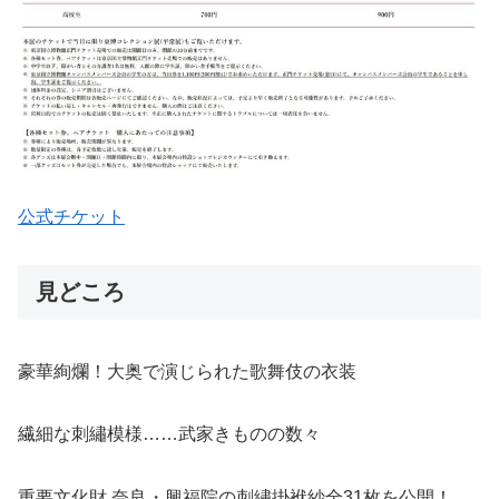
公式チケット
見どころ
豪華絢爛！大奥で演じられた歌舞伎の衣装
繊細な刺繡模様……武家きものの数々
重要文化財 奈良・興福院の刺繡掛袱紗全31枚を公開！