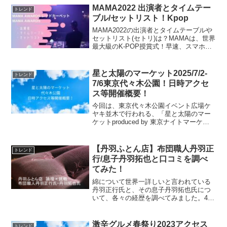
{b.MoshimoAffiliateObject=a...
MAMA2022 出演者とタイムテー
トレンド
ブル/セットリスト！Kpop
MAMA2022の出演者とタイムテーブルや
セットリスト(セトリ)は？MAMAは、世界
最大級のK-POP授賞式！早速、スマホで
初回無料30日間登録して視聴する！↓au
PAY マーケット×スマパスプレミアム初
回30日間無料で視聴するMAMA出...
星と太陽のマーケット2025/7/2-
トレンド
7/6東京代々木公園！日時アクセ
ス等開催概要！
今回は、東京代々木公園イベント広場ケ
ヤキ並木で行われる、「星と太陽のマー
ケットproduced by 東京ナイトマーケッ
ト」の日時、アクセス方法、開催概要等
についてご紹介します！代々木公園ケヤ
キ並木で開催される「星と太陽のマーケ
【丹羽ふとん店】布団職人丹羽正
トレンド
ット」は、ア...
行/息子丹羽拓也と口コミを調べ
てみた！
綿について世界一詳しいと言われている
丹羽正行氏と、その息子丹羽拓也氏につ
いて、各々の経歴を調べてみました。4代
目丹羽正行氏と5代目丹羽拓也氏の営む丹
羽ふとん店は、日本だけでなく、世界中
から注文が殺到していているため、注文
激辛グルメ春祭り2023アクセス
トレンド