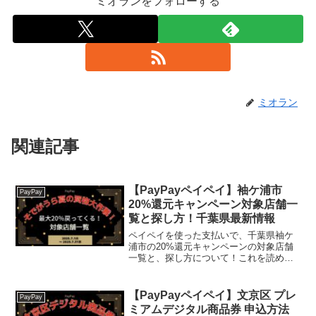
ミオランをフォローする
ミオラン
関連記事
【PayPayペイペイ】袖ケ浦市
PayPay
20%還元キャンペーン対象店舗一
覧と探し方！千葉県最新情報
ペイペイを使った支払いで、千葉県袖ケ
浦市の20%還元キャンペーンの対象店舗
一覧と、探し方について！これを読め
ば、2025年月7月1日から開催の、「第3
弾 キャッシュレスで最大20％戻ってく
る！そでがうら夏の買物大作戦！」の、
【PayPayペイペイ】文京区 プレ
PayPay
対象店舗と探し方...
ミアムデジタル商品券 申込方法