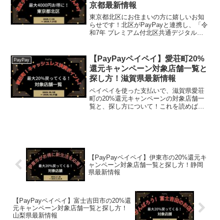
京都最新情報
東京都北区にお住まいの方に嬉しいお知
らせです！北区がPayPayと連携し、「令
和7年 プレミアム付北区共通デジタル商
品券 しぶさわくんPay」キャンペーンを
実施します。なんと、5,000円で6,000円
分の商品券が買える、とってもお得な企
【PayPayペイペイ】愛荘町20%
PayPay
画...
還元キャンペーン対象店舗一覧と
探し方！滋賀県最新情報
ペイペイを使った支払いで、滋賀県愛荘
町の20%還元キャンペーンの対象店舗一
覧と、探し方について！これを読めば、
2025年10月1日から開催の、「愛荘町！
キャッシュレス決済ポイント付与キャン
ペーン第5弾」の、対象店舗と探し方がわ
かります。「も...
【PayPayペイペイ】伊東市の20%還元キ
ャンペーン対象店舗一覧と探し方！静岡
県最新情報
【PayPayペイペイ】富士吉田市の20%還
元キャンペーン対象店舗一覧と探し方！
山梨県最新情報