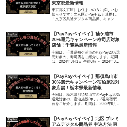
東京都最新情報
東京都文京区にお住まいの方に嬉しいお
知らせです！文京区がPayPayと連携し、
「文京区共通デジタル商品券」キャンペ
ーンを実施します。なんと、10,000円で
13,000円分の商品券が買える、とっても
お得な企画ですよ！文京区共通デジタル
【PayPayペイペイ】袖ケ浦市
PayPay
商品券...
20%還元キャンペーン寿司店対象
店舗！千葉県最新情報
今回は、千葉県袖ケ浦市のPayPay20%還
元対象の、寿司店をご紹介します。期間
は、2024年3月1日 午前0時 ～ 2024年3月
31日 午後11時59分まで。 2024年3月22日
午後11時59分まで。楽天トラベル【じゃ
らん】国内24...
【PayPayペイペイ】那須烏山市
PayPay
30%還元キャンペーン宿泊施設対
象店舗！栃木県最新情報
今回は、栃木県那須烏山市のPayPay30%
還元対象の、宿泊施設/ホテル/温泉宿/民
宿をご紹介します。期間は、2023年9月1
日 午前0時 ～ 2023年10月31日 午後11時
59分までです。楽天トラベル【じゃら
ん】国内24000軒の宿を...
【PayPayペイペイ】北区 プレミ
PayPay
アムデジタル商品券 申込方法 東