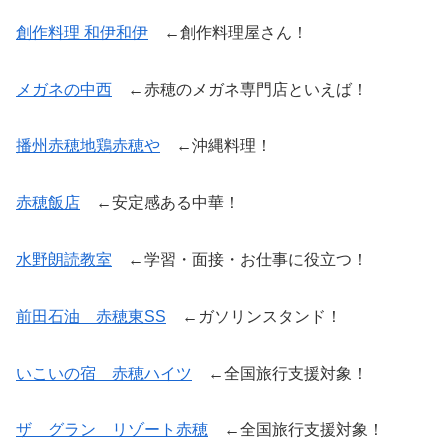
創作料理 和伊和伊
←創作料理屋さん！
メガネの中西
←赤穂のメガネ専門店といえば！
播州赤穂地鶏赤穂や
←沖縄料理！
赤穂飯店
←安定感ある中華！
水野朗読教室
←学習・面接・お仕事に役立つ！
前田石油 赤穂東SS
←ガソリンスタンド！
いこいの宿 赤穂ハイツ
←全国旅行支援対象！
ザ グラン リゾート赤穂
←全国旅行支援対象！