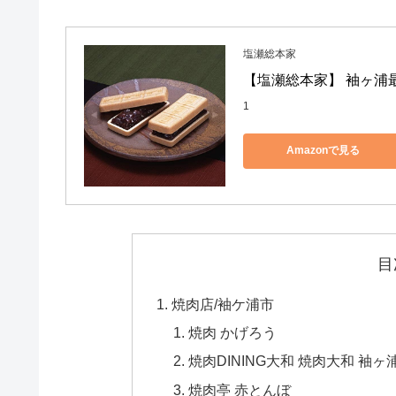
塩瀬総本家
【塩瀬総本家】 袖ヶ浦最
1
Amazonで見る
目
焼肉店/袖ケ浦市
焼肉 かげろう
焼肉DINING大和 焼肉大和 袖ヶ
焼肉亭 赤とんぼ