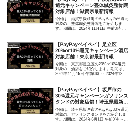
さと納税】...
還元キャンペーン整体鍼灸整骨院
対象店舗！滋賀県最新情報
今回は、滋賀県愛荘町のPayPay25%還元
対象の、整体鍼灸整骨院をご紹介しま
す。期間は、2024年11月1日 午前0時 ～
2024年11月30日 午後11時59分。楽天ト
ラベル【じゃらん】国内24000軒の宿をネ
ットで予約OK！最大10...
【PayPayペイペイ】足立区
PayPay
20%or10%還元キャンペーン酒店
対象店舗！東京都最新情報
今回は、東京都足立区の20%or10%還元
対象の、酒店をご紹介します。期間は、
2024年11月15日 午前0時 ～ 2024年12月
25日 午後11時59分まで。楽天トラベル
【じゃらん】国内24000軒の宿をネットで
予約OK！最大10％ポイ...
【PayPayペイペイ】坂戸市の
PayPay
30%還元キャンペーンガソリンス
タンドの対象店舗！埼玉県最新情
報
今回は、埼玉県坂戸市のPayPay30%還元
対象の、ガソリンスタンドをご紹介しま
す。期間は、2024年6月1日 午前0時 ～
2024年6月20日 午後11時59分まで。楽天
トラベル【じゃらん】国内24000軒の宿を
ネットで予約OK！最大1...