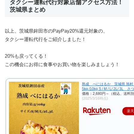
タクシー運転代行対象店舗アクセス方法！
茨城県まとめ
以上、茨城県鉾田市のPayPay20%還元対象の、
タクシー運転代行をご紹介しました！
20%も戻ってくる！
この機会にお得に食事やお買い物を楽しみましょう！
熟成 べにはるか 茨城県 旭村
5kg /10kg S / M / L/ 2L/ 3L
価格：2,680円～（税込、送料別
(2025/3/16時点)
楽