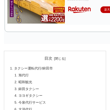
楽
目次
タクシー運転代行/鉾田市
旭代行
昭和観光
鉾田タクシー
ヨヨギタクシー
今泉代行サービス
大洋代行