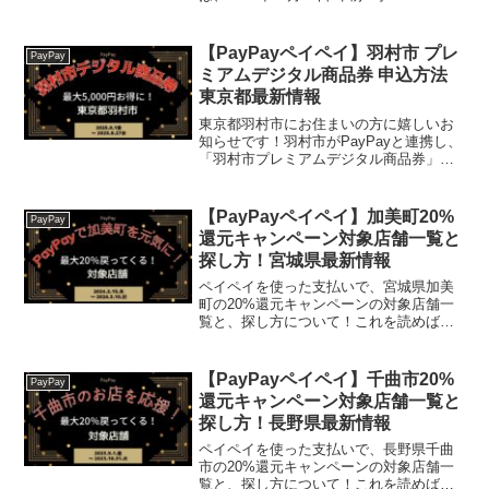
12月25日 午後11時59分まで。楽天トラベ
ル【じゃらん】国内24000軒の宿をネット
で予約OK！最大10％ポ...
【PayPayペイペイ】羽村市 プレ
PayPay
ミアムデジタル商品券 申込方法
東京都最新情報
東京都羽村市にお住まいの方に嬉しいお
知らせです！羽村市がPayPayと連携し、
「羽村市プレミアムデジタル商品券」キ
ャンペーンを実施します。なんと、5,000
円で6,000円分の商品券が買える、とって
もお得な企画ですよ！羽村市プレミアム
【PayPayペイペイ】加美町20%
PayPay
デジタ...
還元キャンペーン対象店舗一覧と
探し方！宮城県最新情報
ペイペイを使った支払いで、宮城県加美
町の20%還元キャンペーンの対象店舗一
覧と、探し方について！これを読めば、
2024年2月15日から開催の、「第4弾
PayPayで加美町を元気に！対象店舗で最
大20％戻ってくるキャンペーン」の、対
【PayPayペイペイ】千曲市20%
PayPay
象店舗と...
還元キャンペーン対象店舗一覧と
探し方！長野県最新情報
ペイペイを使った支払いで、長野県千曲
市の20%還元キャンペーンの対象店舗一
覧と、探し方について！これを読めば、