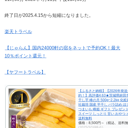
終了日が2025.4.15から短縮になりました。
楽天トラベル
【じゃらん】国内24000軒の宿をネットで予約OK！最大
10％ポイント還元！
【ヤフートラベル】
【ふるさと納税】【2026年発
約！】高評価4.63★茨城県鉾田
干し芋 峰の月 500g~2.2kg 
社栽培 国産 平干し バラ詰め ほ
つまいも 峰姫 ギフト プレゼン
スイーツ しっとり 甘い おやつ
送料無料
価格：8,500円～（税込、送料無
(2025/3/16時点)