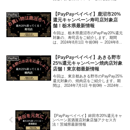
2023年9月1日から開催の、「千曲市のお
店を応援！最大２０％戻ってくるキャン
ペーン！」の、対象店舗と探し方がわか
【PayPayペイペイ】鹿沼市20%
PayPay
ります。【ふるさ...
還元キャンペーン寿司店対象店
舗！栃木県最新情報
今回は、栃木県鹿沼市のPayPay20%還元
対象の、寿司店をご紹介します。期間
は、2024年8月1日 午前0時 ～ 2024年8月
31日 午後11時59分まで。楽天トラベル
【じゃらん】国内24000軒の宿をネットで
予約OK！最大10％ポイン...
【PayPayペイペイ】あきる野市
PayPay
25%還元キャンペーン焼肉店対象
店舗！東京都最新情報
今回は、東京都あきる野市のPayPay25%
還元対象の、焼肉店をご紹介します。期
間は、2024年7月1日 午前0時 ～2024年8
月31日 午後11時59分 2024年7月26日 午
後11時59分※終了日が2024.8.31から短縮
になりま...
【PayPayペイペイ】鉾田市20%還元キャ
ンペーン居酒屋店対象店舗アクセス方
法！茨城県最新情報