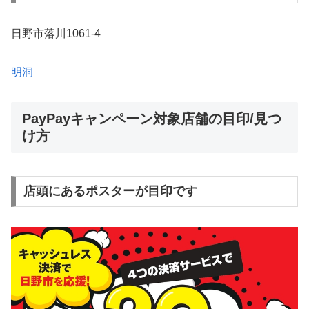
日野市落川1061-4
明洞
PayPayキャンペーン対象店舗の目印/見つ
け方
店頭にあるポスターが目印です