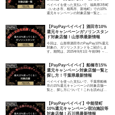
き市相馬市新地町最新情報
ペイペイを使った支払いで、福島県3市町
（いわき市、相馬市、新地町）での10%
還元キャンペーンの対象店舗一覧と、探
し方について！これを読めば、2025年7月
25日から開催の、「第6弾 福島県浜通り
地域等3市町「do!浜通り」PayPayポイ
【PayPayペイペイ】酒田市10%
PayPay
ン...
還元キャンペーンガソリンスタン
ド対象店舗！山形県最新情報
今回は、山形県酒田市のPayPay10%還元
対象の、ガソリンスタンドをご紹介しま
す。期間は、2025年9月1日 午前0時 ～
2025年9月30日 午後11時59分まで。楽天
トラベル【じゃらん】国内24000軒の宿を
ネットで予約OK！最大1...
【PayPayペイペイ】船橋市15%
PayPay
還元キャンペーン対象店舗一覧と
探し方！千葉県最新情報
ペイペイを使った支払いで、千葉県船橋
市の15%還元キャンペーンの対象店舗一
覧と、探し方について！これを読めば、
2024年3月22日から開催の、「第2弾ふな
ばしキャッシュレス！最大15％戻ってく
る！春の生活応援キャンペーン!」の、対
【PayPayペイペイ】中能登町
PayPay
象店舗と探...
10%還元キャンペーン宿泊施設等
対象店舗！石川県最新情報