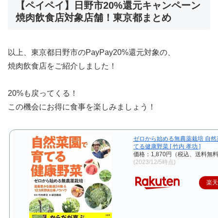
【ペイペイ】日野市20%還元キャンペーン
焼肉飲食店対象店舗！東京都まとめ
以上、東京都日野市のPayPay20%還元対象の、
焼肉飲食店をご紹介しました！
20%も戻ってくる！
この機会にお得に食事を楽しみましょう！
ゼロから始める無農薬栽培 自然
てる健康野菜 [ 竹内 孝功 ]
価格：1,870円（税込、送料無料
(2023/12/5時点)
楽