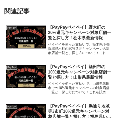
関連記事
【PayPayペイペイ】野木町の
PayPay
20%還元キャンペーン対象店舗一
覧と探し方！栃木県最新情報
ペイペイを使った支払いで、栃木県下都
賀郡野木町の20%還元キャンペーンの対
象店舗一覧と、探し方について！これを
読めば、2025年11月1日から開催の、
「「プレ年末！小さな野木町から大きな
応援！きらり☆」～年末前の11月限定！
【PayPayペイペイ】酒田市の
PayPay
野木町で最大20...
10%還元キャンペーン対象店舗一
覧と探し方！山形県最新情報
ペイペイを使った支払いで、山形県酒田
市での10%還元キャンペーンの対象店舗
一覧と、探し方について！これを読め
ば、2025年9月1日から開催の、「家計と
お店を応援！酒田のお店で最大10％戻っ
てくるキャンペーン!」の、対象店舗と探
【PayPayペイペイ】浜通り地域
PayPay
し方がわかりま...
等3市町10%還元キャンペーン対
象店舗一覧と探し方！福島県いわ