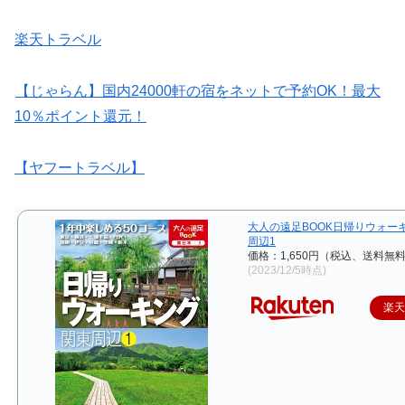
楽天トラベル
【じゃらん】国内24000軒の宿をネットで予約OK！最大
10％ポイント還元！
【ヤフートラベル】
大人の遠足BOOK日帰りウォー
周辺1
価格：1,650円（税込、送料無料
(2023/12/5時点)
楽