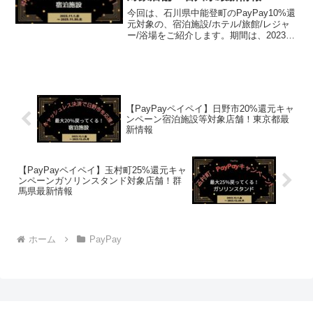
今回は、石川県中能登町のPayPay10%還
元対象の、宿泊施設/ホテル/旅館/レジャ
ー/浴場をご紹介します。期間は、2023年
11月1日 午前0時 ～ 2023年11月30日 午後
11時59分まで。楽天トラベル【じゃら
ん】国内24000軒の...
【PayPayペイペイ】日野市20%還元キャ
ンペーン宿泊施設等対象店舗！東京都最
新情報
【PayPayペイペイ】玉村町25%還元キャ
ンペーンガソリンスタンド対象店舗！群
馬県最新情報
ホーム
PayPay