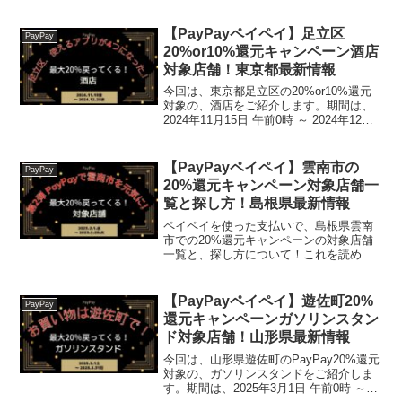
28日 午後11時59分までです。曙産業 寿
司型 握り寿司寿司店/枕崎市枕崎市での寿
司店30%還元対象店舗は、...
【PayPayペイペイ】足立区
PayPay
20%or10%還元キャンペーン酒店
対象店舗！東京都最新情報
今回は、東京都足立区の20%or10%還元
対象の、酒店をご紹介します。期間は、
2024年11月15日 午前0時 ～ 2024年12月
25日 午後11時59分まで。楽天トラベル
【じゃらん】国内24000軒の宿をネットで
予約OK！最大10％ポイ...
【PayPayペイペイ】雲南市の
PayPay
20%還元キャンペーン対象店舗一
覧と探し方！島根県最新情報
ペイペイを使った支払いで、島根県雲南
市での20%還元キャンペーンの対象店舗
一覧と、探し方について！これを読め
ば、2023年2月1日から開催の、「第2弾
PayPayで雲南市を元気に！対象店舗で最
大20％戻ってくるキャンペーン！」の、
【PayPayペイペイ】遊佐町20%
PayPay
対象店舗...
還元キャンペーンガソリンスタン
ド対象店舗！山形県最新情報
今回は、山形県遊佐町のPayPay20%還元
対象の、ガソリンスタンドをご紹介しま
す。期間は、2025年3月1日 午前0時 ～