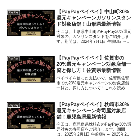
【PayPayペイペイ】中山町30%
PayPay
還元キャンペーンガソリンスタン
ド対象店舗！山形県最新情報
今回は、山形県中山町のPayPay30%還元
対象の、ガソリンスタンドをご紹介しま
す。期間は、2024年7月1日 午前0時 ～
2024年8月31日 午後11時59分まで。 2024
年8月6日 午後11時59分まで。終了日が
2024.8.31...
【PayPayペイペイ】佐賀市の
PayPay
20%還元キャンペーン対象店舗一
覧と探し方！佐賀県最新情報
ペイペイを使った支払いで、佐賀県佐賀
市での20%還元キャンペーンの対象店舗
一覧と、探し方について！これを読め
ば、2024年2月10日から開催の、「春う
らら 佐賀市でお得にお買い物！キャッ
シュレスで最大20％戻ってくるキャンペ
【PayPayペイペイ】枕崎市30%
PayPay
ーン!」の、対象...
還元キャンペーン寿司屋対象店
舗！鹿児島県最新情報
今回は、鹿児島県枕崎市のPayPay30%還
元対象の寿司店をご紹介します。期間
は、2025年2月1日 午前0時 ～ 2025年2月