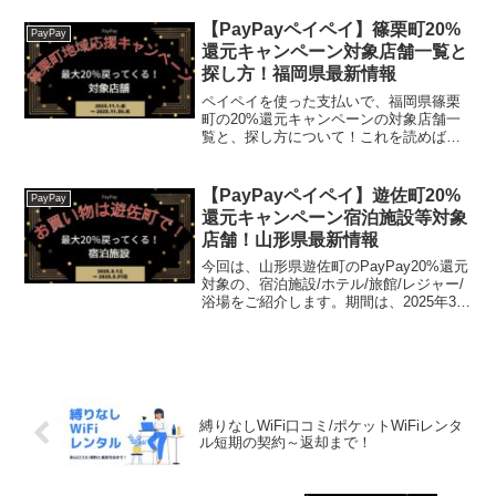
【じゃらん】国内24000軒の宿をネットで
予約OK！最大10％ポイント還元...
【PayPayペイペイ】篠栗町20%
PayPay
還元キャンペーン対象店舗一覧と
探し方！福岡県最新情報
ペイペイを使った支払いで、福岡県篠栗
町の20%還元キャンペーンの対象店舗一
覧と、探し方について！これを読めば、
2023年11月1日から開催の、「篠栗町地
域応援キャンペーン 最大20％戻ってく
る！」の、対象店舗と探し方がわかりま
【PayPayペイペイ】遊佐町20%
PayPay
す。【ふるさと...
還元キャンペーン宿泊施設等対象
店舗！山形県最新情報
今回は、山形県遊佐町のPayPay20%還元
対象の、宿泊施設/ホテル/旅館/レジャー/
浴場をご紹介します。期間は、2025年3月
1日 午前0時 ～ 2025年3月31日 午後11時
59分まで。楽天トラベル【じゃらん】国
内24000軒の宿をネ...
縛りなしWiFi口コミ/ポケットWiFiレンタ
ル短期の契約～返却まで！