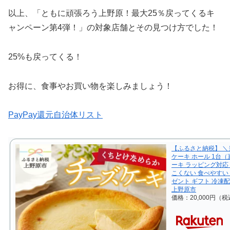
以上、「ともに頑張ろう上野原！最大25％戻ってくるキ
ャンペーン第4弾！」の対象店舗とその見つけ方でした！
25%も戻ってくる！
お得に、食事やお買い物を楽しみましょう！
PayPay還元自治体リスト
【ふるさと納税】 ＼当
ケーキ ホール 1台（
ーキ ラッピング対応 
こくない 食べやすい 
ゼント ギフト 冷凍
上野原市
価格：20,000円（