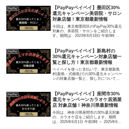
応援！遠野市PayPayポイントキャンペー
ン！」の、対象店舗と探し方がわかりま
【PayPayペイペイ】墨田区30%
PayPay
す。ギフト仕...
還元キャンペーン美容院・サロン
対象店舗！東京都最新情報
今回は、東京都墨田区のPayPay30%還元
対象の、美容院・サロンをご紹介しま
す。期間は、2023年8月19日 午前0時 ～
2023年9月30日 午後11時59分まで 2023
年9月23日午後11時59分まで終了日が
2023.9.30から短...
【PayPayペイペイ】新島村の
PayPay
30%還元キャンペーン対象店舗一
覧と探し方！東京都最新情報
ペイペイを使った支払いで、東京都新島
村(新島・式根島)での30%還元キャンペー
ンの対象店舗一覧と、探し方について！
これを読めば、2023年2月1日から開催
の、「スマホ決済使えます！新島村で最
大30％戻ってくるキャンペーン！第3
【PayPayペイペイ】座間市30%
PayPay
弾！」の、対象...
還元キャンペーンカラオケ居酒屋
店 対象店舗！神奈川県最新情報
今回は、神奈川県座間市の30%還元対象
の、カラオケ店をご紹介します。期間
は、2025年6月1日 午前0時 ～ 2025年6月
30日 午後11時59分まで。楽天トラベル