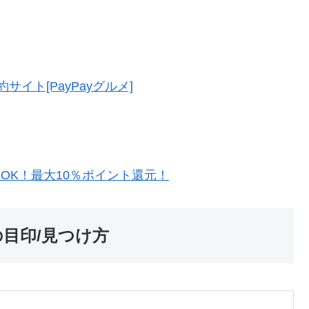
イト[PayPayグルメ]
約OK！最大10％ポイント還元！
の目印/見つけ方