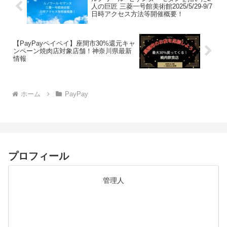
人の巨匠 三菱一号館美術館2025/5/29-9/7
日時アクセス方法等開催概要！
【PayPayペイペイ】座間市30%還元キャ
ンペーン焼肉店対象店舗！神奈川県最新
情報
ホーム
PayPay
プロフィール
管理人