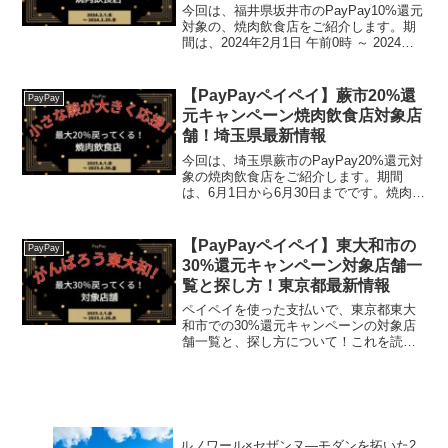
今回は、福井県坂井市のPayPay10%還元
対象の、焼肉飲食店をご紹介します。期
間は、2024年2月1日 午前0時 ～ 2024年2
月29日 午後11時59分まで。楽天トラベル
【じゃらん】国内24000軒の宿をネットで
予約OK！最大10％ポ...
【PayPayペイペイ】蕨市20%還
PayPay
元キャンペーン焼肉飲食店対象店
舗！埼玉県最新情報
今回は、埼玉県蕨市のPayPay20%還元対
象の焼肉飲食店をご紹介します。期間
は、6月1日から6月30日までです。焼肉飲
食店/蕨市蕨市での焼肉飲食店20%還元対
象店舗は、以下のとおりです。予約はリ
ンク先からおこないます。元氣七輪焼
【PayPayペイペイ】東大和市の
PayPay
肉 牛繁 ...
30%還元キャンペーン対象店舗一
覧と探し方！東京都最新情報
ペイペイを使った支払いで、東京都東大
和市での30%還元キャンペーンの対象店
舗一覧と、探し方について！これを読め
ば、2023年2月1日から開催の、「がんば
ろう東大和！対象のお店で最大30％戻っ
てくるキャンペーン！」の、対象店舗と
探し方がわかり...
ルノワール×セザンヌ―モダンを拓いた2