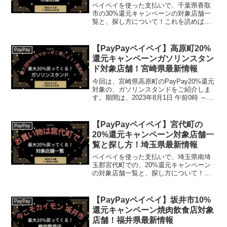
ペイペイを使った支払いで、千葉県香取
市の30%還元キャンペーンの対象店舗一
覧と、探し方について！これを読めば、
2024年2月1日から開催の、「第2弾！香
取市deキャッシュレス！最大30％戻って
くる！！」の、対象店舗と探し方がわか
【PayPayペイペイ】高原町20%
PayPay
ります。【ふ...
還元キャンペーンガソリンスタン
ド対象店舗！宮崎県最新情報
今回は、宮崎県高原町のPayPay20%還元
対象の、ガソリンスタンドをご紹介しま
す。期間は、2023年8月1日 午前0時 ～
2023年8月31日 午後11時59分です。楽天
トラベル【じゃらん】国内24000軒の宿を
ネットで予約OK！最大1...
【PayPayペイペイ】宮代町の
PayPay
20%還元キャンペーン対象店舗一
覧と探し方！埼玉県最新情報
ペイペイを使った支払いで、埼玉県南埼
玉郡宮代町での、20%還元キャンペーン
の対象店舗一覧と、探し方について！こ
れを読めば、2025年5月9日から開催の、
「お買い物は宮代町で！ 最大20％戻っ
てくるキャンペーン！」の、対象店舗と
【PayPayペイペイ】坂井市10%
PayPay
探し方がわかり...
還元キャンペーン焼肉飲食店対象
店舗！福井県最新情報