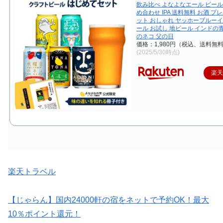
飲み比べ よなよなエール ビール
め合わせ IPA 送料無料 お酒 プ
ット おしゃれ ヤッホーブルーイ
ール お試し 地ビール インドの
のネコ 父の日
価格：1,980円（税込、送料無料
(2025/5/30時点)
楽
楽天トラベル
【じゃらん】国内24000軒の宿をネットで予約OK！最大
10％ポイント還元！