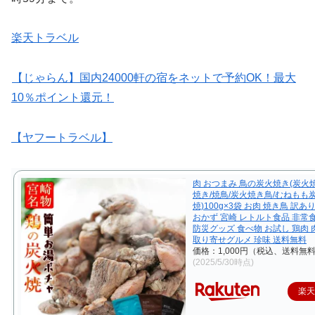
楽天トラベル
【じゃらん】国内24000軒の宿をネットで予約OK！最大
10％ポイント還元！
【ヤフートラベル】
肉 おつまみ 鳥の炭火焼き(炭火
焼き/焼鳥/炭火焼き鳥/むねもも
焼)100g×3袋 お肉 焼き鳥 訳あ
おかず 宮崎 レトルト食品 非常
防災グッズ 食べ物 お試し 鶏肉 肉
取り寄せグルメ 珍味 送料無料
価格：1,000円（税込、送料無料
(2025/5/30時点)
楽