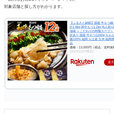
対象店舗と探し方がわかります。
【ふるさと納税】国産 牛もつ鍋 
計1.8kg 和牛もつ1.2kg (6人前
油味 ＜こだわりの特製スープ＞
訳あり 国産 牛もつ1200g ちゃ
腸100% 福岡 お土産 九州 福岡
品
価格：13,000円（税込、送料無
(2023/11/27時点)
楽