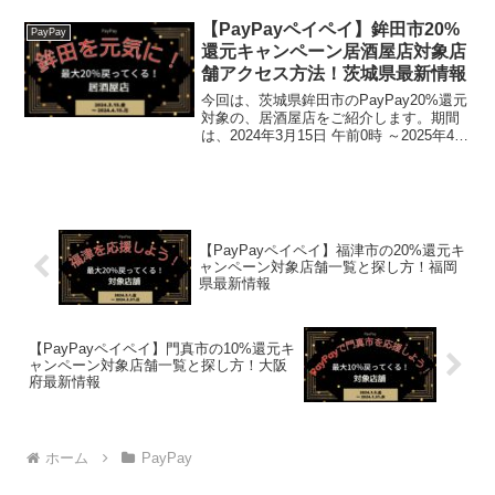
2024年4月17日 午後11時59分まで。楽天
トラベル【じゃらん】国...
【PayPayペイペイ】鉾田市20%
PayPay
還元キャンペーン居酒屋店対象店
舗アクセス方法！茨城県最新情報
今回は、茨城県鉾田市のPayPay20%還元
対象の、居酒屋店をご紹介します。期間
は、2024年3月15日 午前0時 ～2025年4月
15日 午後11時59分 2025年4月11日 午後
11時59分終了日が2025.4.15から短縮にな
りまし...
【PayPayペイペイ】福津市の20%還元キ
ャンペーン対象店舗一覧と探し方！福岡
県最新情報
【PayPayペイペイ】門真市の10%還元キ
ャンペーン対象店舗一覧と探し方！大阪
府最新情報
ホーム
PayPay