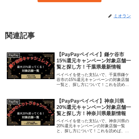
ミオラン
関連記事
【PayPayペイペイ】鎌ケ谷市
PayPay
15%還元キャンペーン対象店舗一
覧と探し方！千葉県最新情報
ペイペイを使った支払いで、千葉県鎌ケ
谷市の15%還元キャンペーンの対象店舗
一覧と、探し方について！これを読め
ば、2026年4月22日から開催の、「キャ
ッシュレス決済で最大15％戻ってくるキ
ャンペーン!」の、対象店舗と探し方がわ
【PayPayペイペイ】神奈川県
PayPay
かります。茶谷...
20%還元キャンペーン対象店舗一
覧と探し方！神奈川県最新情報
ペイペイを使った支払いで、神奈川県の
20%還元キャンペーンの対象店舗一覧
と、探し方について！これを読めば、
2026年6月19日から開催の、「かながわ