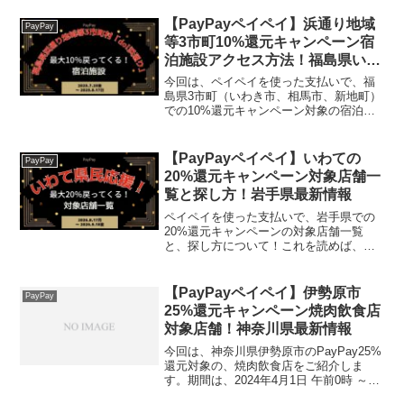
トクトクキャンペーン！『かなト
ク！』」の、対象店舗と探し方がわかり
【PayPayペイペイ】浜通り地域
PayPay
ます。クーポン有【楽天1位...
等3市町10%還元キャンペーン宿
泊施設アクセス方法！福島県いわ
き市相馬市新地町最新情報
今回は、ペイペイを使った支払いで、福
島県3市町（いわき市、相馬市、新地町）
での10%還元キャンペーン対象の宿泊施
設をご紹介します。＼半額クーポン配布
中！／【先着：1枚500円〜1,695円！2枚
購入クーポン利用で】フルフェイス UVパ
【PayPayペイペイ】いわての
PayPay
ーカー...
20%還元キャンペーン対象店舗一
覧と探し方！岩手県最新情報
ペイペイを使った支払いで、岩手県での
20%還元キャンペーンの対象店舗一覧
と、探し方について！これを読めば、
2026年8月17日から開催の、「いわて県
民応援！プレミアムポイント還元キャン
ペーン！」の、対象店舗と探し方がわか
【PayPayペイペイ】伊勢原市
PayPay
ります。【楽天1位】...
25%還元キャンペーン焼肉飲食店
対象店舗！神奈川県最新情報
今回は、神奈川県伊勢原市のPayPay25%
還元対象の、焼肉飲食店をご紹介しま
す。期間は、2024年4月1日 午前0時 ～
2024年4月30日 午後11時59分まで。