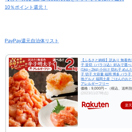
10％ポイント還元！
PayPay還元自治体リスト
【ふるさと納税】訳あり 無着色
子 並切（バラコ込）好みで選べ
(1kg～2kg) 小分け 切れ子 め
子 切子 大容量 福岡 博多 バラ子
地グルメ 福岡土産 ごはんのおと
アレルギーフリー
価格：9,000円～（税込、送料別
(2023/11/27時点)
楽