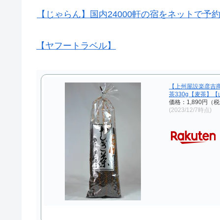
【じゃらん】国内24000軒の宿をネットで予
【ヤフートラベル】
【上州屋設楽彦吉
茶330g【麦茶】
価格：1,890円（
(2023/12/7時点)