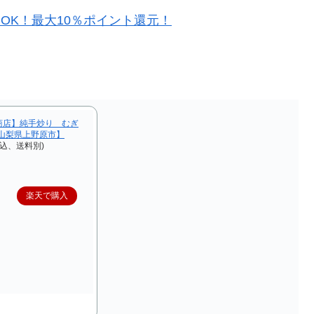
約OK！最大10％ポイント還元！
商店】純手炒り むぎ
【山梨県上野原市】
税込、送料別)
楽天で購入