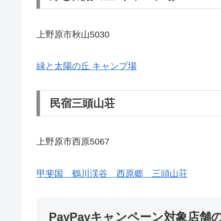
上野原市秋山5030
緑と太陽の丘 キャンプ場
民宿三頭山荘
上野原市西原5067
甲斐国 鶴川渓谷 西原郷 三頭山荘
PayPayキャンペーン対象店舗