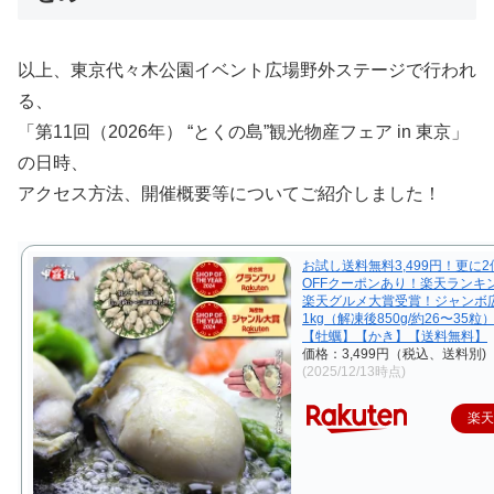
以上、東京代々木公園イベント広場野外ステージで行われ
る、
「第11回（2026年） “とくの島”観光物産フェア in 東京」
の日時、
アクセス方法、開催概要等についてご紹介しました！
お試し送料無料3,499円！更に2
OFFクーポンあり！楽天ランキ
楽天グルメ大賞受賞！ジャンボ
1kg（解凍後850g/約26〜35
【牡蠣】【かき】【送料無料】
価格：3,499円（税込、送料別)
(2025/12/13時点)
楽