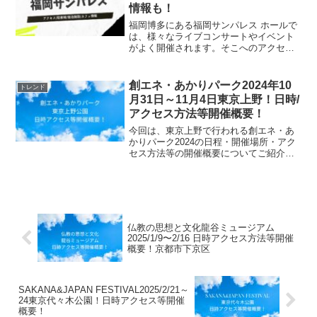
情報も！
福岡博多にある福岡サンパレス ホールで
は、様々なライブコンサートやイベント
がよく開催されます。そこへのアクセス
方法と、最寄り駅宿泊施設や駐車場情
報、時間の合間ができたときの、最寄り
のおススメ人気のカフェや喫茶店につい
創エネ・あかりパーク2024年10
トレンド
てまとめてみました！キャ...
月31日～11月4日東京上野！日時/
アクセス方法等開催概要！
今回は、東京上野で行われる創エネ・あ
かりパーク2024の日程・開催場所・アク
セス方法等の開催概要についてご紹介し
ます！グリーン電力: 市民発の自然エネル
ギー政策開催日程10月31日（木）〜11月
3日（日）14時00分〜20時00分11月4日...
仏教の思想と文化龍谷ミュージアム
2025/1/9〜2/16 日時アクセス方法等開催
概要！京都市下京区
SAKANA&JAPAN FESTIVAL2025/2/21～
24東京代々木公園！日時アクセス等開催
概要！