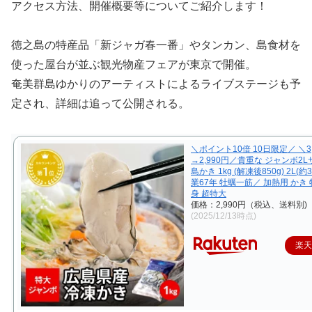
アクセス方法、開催概要等についてご紹介します！
徳之島の特産品「新ジャガ春一番」やタンカン、島食材を
使った屋台が並ぶ観光物産フェアが東京で開催。
奄美群島ゆかりのアーティストによるライブステージも予
定され、詳細は追って公開される。
＼ポイント10倍 10日限定／ ＼3,
→2,990円／貴重な ジャンボ2Lサ
島かき 1kg (解凍後850g) 2L(約
業67年 牡蠣一筋／ 加熱用 かき 
身 超特大
価格：2,990円（税込、送料別)
(2025/12/13時点)
楽