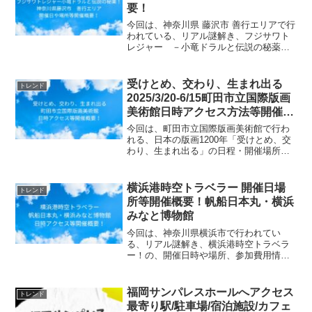
要！
今回は、神奈川県 藤沢市 善行エリアで行
われている、リアル謎解き、フジサワト
レジャー －小竜ドラルと伝説の秘薬－
の、開催日時や場所、参加費用情報等、
開催概要についてお知らせします。【タ
カラッシュ公式店】深海探査都市の宝
受けとめ、交わり、生まれ出る
トレンド
（歴代売上No.1シリ...
2025/3/20-6/15町田市立国際版画
美術館日時アクセス方法等開催概
要！
今回は、町田市立国際版画美術館で行わ
れる、日本の版画1200年「受けとめ、交
わり、生まれ出る」の日程・開催場所・
アクセス方法等の開催概要についてご紹
介します！ 日本の版画は他国の影響を受
けつつ独自に発展し、「日本らしさ」を
横浜港時空トラベラー 開催日場
トレンド
形作ってきました...
所等開催概要！帆船日本丸・横浜
みなと博物館
今回は、神奈川県横浜市で行われてい
る、リアル謎解き、横浜港時空トラベラ
ー！の、開催日時や場所、参加費用情報
等、開催概要についてお知らせします。
横浜みやげ【もなか】船もなか4袋(1袋2
玉入り) プレゼント ギフト もなか
福岡サンパレスホールへアクセス
トレンド
最中 お礼 お祝い ...
最寄り駅/駐車場/宿泊施設/カフェ