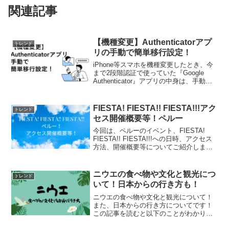
関連記事
【機種変更】Authenticatorアプ
トレンド
リの手動で簡単移行設定！
iPhone等スマホを機種変更したとき、今
まで2段階認証で使っていた『Google
Authenticator』アプリの中身は、手動で
移行作業を行う必要があります。ここで
は、Authenticatorアプリの中身の移行作
業を簡単に解説してい...
FIESTA! FIESTA!! FIESTA!!!アク
トレンド
セス開催概要等！ペルー
今回は、ペルーのイベント、FIESTA!
FIESTA!! FIESTA!!!への日時、アクセス
方法、開催概要等についてご紹介しま
す！『🇵🇪 6月4日(日)ペルーイベント✨
開催のお知らせ』南米の植物がたくさん❣️
な市川市動植物園の観賞植物園...
ニウエの食べ物や文化と観光につ
トレンド
いて！日本からの行き方も！
ニウエの食べ物や文化と観光について！
また、日本からの行き方についてです！
この記事を読むと以下のことがわかりま
す。 ニウエの有名な食べ物 ニウエの文化