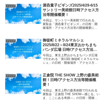
ニウエの観光情報 日本からの行き方で
は、ニウエの食べ物や文化と楽しめる観
酒呑童子ビギンズ2025/4/29-6/15
トレンド
光情報、また日本か...
サントリー美術館日時アクセス方
法等開催概要！
今回は、サントリー美術館で行われる、
展覧会「酒呑童子ビギンズ」の日程・開
催場所・アクセス方法等の開催概要につ
いてご紹介します！ 酒呑童子絵巻の古
例「サントリー本」が修復公開され、鬼
の起源や図様の始まりに焦点を当てた展
御徒町ミネラルマルシェ
トレンド
覧会が開催。絵巻の...
2025/8/22～8/24東京おかちまち
パンダ広場 日時/アクセス方法等
開催概要！
今回は、東京上野おかちまちパンダ広場
で行われる「第13回 御徒町ミネラルマル
シェ」の日程・開催場所・アクセス方法
等の開催概要についてご紹介します！天
然石や化石、隕石が集まる「第13回 御徒
町ミネラルマルシェ」が御徒町駅前で開
正倉院 THE SHOW 上野の森美術
トレンド
催！約10万点の...
館！日時/アクセス方法等開催概
要！
今回は、東京上野の森美術館で行われる
展覧会「正倉院 THE SHOW―感じる。い
ま、ここにある奇跡―」の日程・開催場
所・アクセス方法等の開催概要について